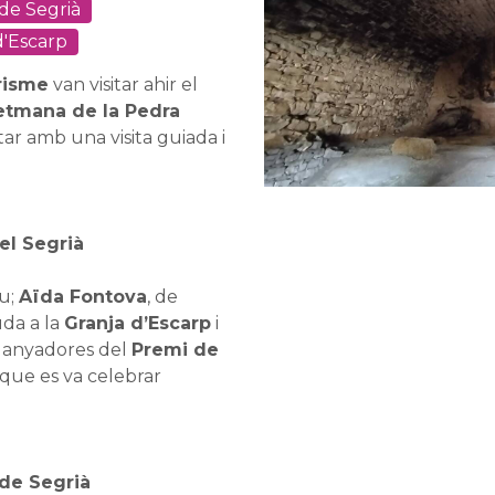
de Segrià
d'Escarp
urisme
van visitar ahir el
etmana de la Pedra
ar amb una visita guiada i
el Segrià
ou;
Aïda Fontova
, de
uda a la
Granja d’Escarp
i
guanyadores del
Premi de
 que es va celebrar
de Segrià