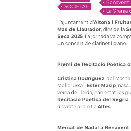
Benavent 
SOCIETAT
La Granja 
L’ajuntament d’
Aitona i Fruit
Mas de Llaurador
, dins de la
S
Seca 2025
. La jornada va compt
un concert de clarinet i piano.
Premi de Recitació Poètica d
Cristina Rodríguez
, del Masn
Mollerussa; i
Ester Masip
, nasc
veïna de Lleida, han estat les 
Recitació Poètica del Segrià
,
dissabte a la nit a
Alfés
.
Mercat de Nadal a Benavent 