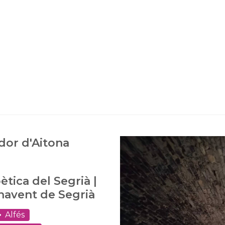
ador d'Aitona
tica del Segrià |
navent de Segrià
Alfés