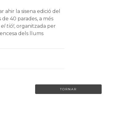
r ahir la sisena edició del
 de 40 parades, a més
l tió!
, organitzada per
 l’encesa dels llums
TORNAR