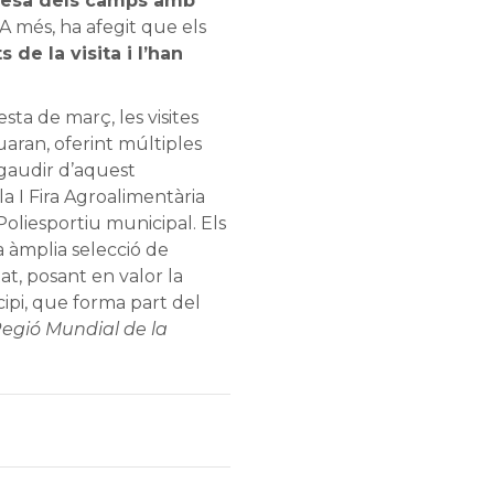
llesa dels camps amb
A més, ha afegit que els
de la visita i l’han
ta de març, les visites
uaran, oferint múltiples
gaudir d’aquest
la I Fira Agroalimentària
 Poliesportiu municipal. Els
 àmplia selecció de
at, posant en valor la
ipi, que forma part del
egió Mundial de la