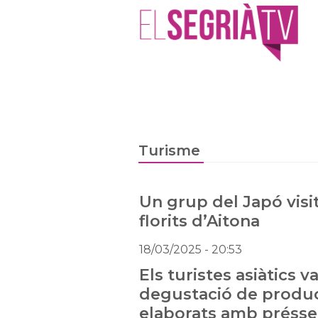
Turisme
Un grup del Japó visi
florits d’Aitona
18/03/2025
- 20:53
Els turistes asiàtics 
degustació de produc
elaborats amb préssec