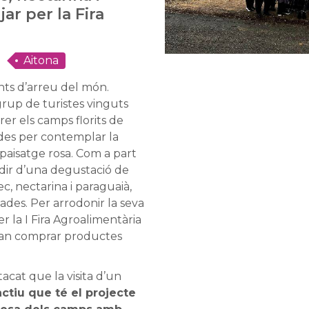
ar per la Fira
Aitona
ants d’arreu del món.
grup de turistes vinguts
er els camps florits de
ades per contemplar la
l paisatge rosa. Com a part
dir d’una degustació de
, nectarina i paraguaià,
ades. Per arrodonir la seva
er la I Fira Agroalimentària
van comprar productes
acat que la visita d’un
actiu que té el projecte