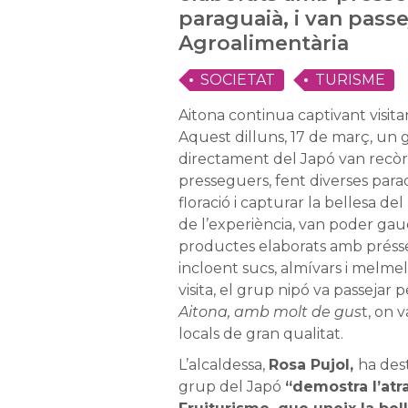
paraguaià, i van passej
Agroalimentària
SOCIETAT
TURISME
Aitona continua captivant visit
Aquest dilluns, 17 de març, un 
directament del Japó van recòrr
presseguers, fent diverses par
floració i capturar la bellesa de
de l’experiència, van poder gau
productes elaborats amb préssec
incloent sucs, almívars i melmel
visita, el grup nipó va passejar p
Aitona, amb molt de gus
t, on 
locals de gran qualitat.
L’alcaldessa,
Rosa Pujol,
ha dest
grup del Japó
“demostra l’atr