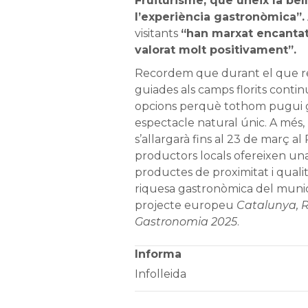
Fruiturisme, que uneix la be
l’experiència gastronòmica”.
visitants
“han marxat encantats 
valorat molt positivament”.
Recordem que durant el que res
guiades als camps florits contin
opcions perquè tothom pugui 
espectacle natural únic. A més, 
s’allargarà fins al 23 de març al
productors locals ofereixen una
productes de proximitat i qualit
riquesa gastronòmica del munic
projecte europeu
Catalunya, R
Gastronomia 2025
.
Informa
Infolleida