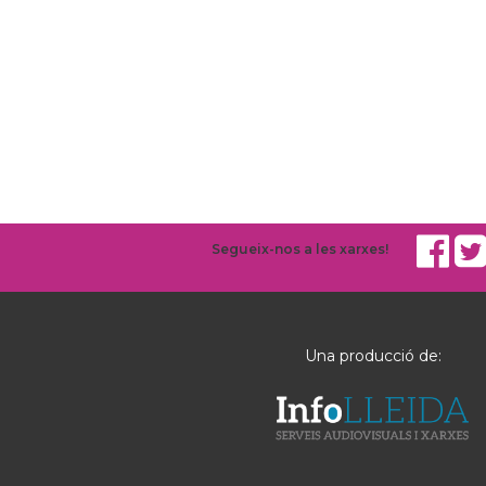
Segueix-nos a les xarxes!
Una producció de: