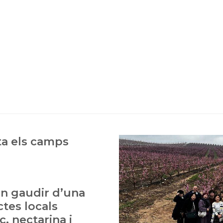
ta els camps
van gaudir d’una
tes locals
, nectarina i