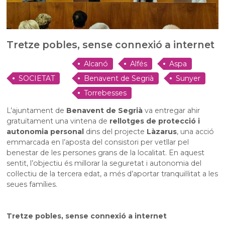
Tretze pobles, sense connexió a internet
Alcanó
Alfés
Aspa
SOCIETAT
Benavent de Segrià
Sunyer
Torrebesses
L’ajuntament de
Benavent de Segrià
va entregar ahir
gratuïtament una vintena de
rellotges de protecció i
autonomia personal
dins del projecte
Làzarus
, una acció
emmarcada en l’aposta del consistori per vetllar pel
benestar de les persones grans de la localitat. En aquest
sentit, l’objectiu és millorar la seguretat i autonomia del
col·lectiu de la tercera edat, a més d’aportar tranquil·litat a les
seues famílies.
Tretze pobles, sense connexió a internet