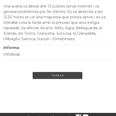
Una avaria va deixar ahir 13 pobles sense internet i va
generar problemes per fer tràmits. Es va detectar a les
12.30 hores en un línia majorista que presta servei i es va
treballar tota la tarda amb la previsió que avui estigui
reparada. Va afectar Alcanó, Alfés, Aspa, Bellaguarda, el
Soleràs, els Torms, Granyena, Juncosa, la Granadella,
l’Albagés, Sarroca, Sunyer i Torrebesses.
Informa
Infolleida
TORNAR