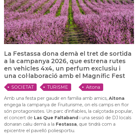
La Festassa dona demà el tret de sortida
a la campanya 2026, que estrena rutes
en vehicles 4x4, un perfum exclusiu i
una col·laboració amb el Magnífic Fest
SOCIETAT
TURISME
Aitona
Amb una festa per gaudir en família amb amics,
Aitona
engega la campanya de Fruiturisme, on els camps en flor
són protagonistes. Un parc d’inflables, la calçotada popular,
el concert de
Las Que Faltaband
i una sessió de DJ locals
donaran caliu demà a la
Festassa
, que tindrà com a
epicentre el pavelló poliesportiu.