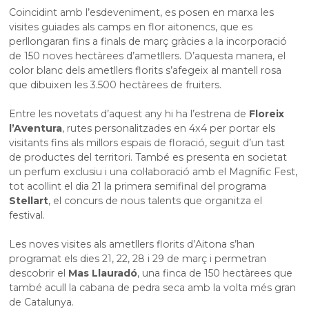
Coincidint amb l’esdeveniment, es posen en marxa les
visites guiades als camps en flor aitonencs, que es
perllongaran fins a finals de març gràcies a la incorporació
de 150 noves hectàrees d’ametllers. D’aquesta manera, el
color blanc dels ametllers florits s’afegeix al mantell rosa
que dibuixen les 3.500 hectàrees de fruiters.
Entre les novetats d’aquest any hi ha l’estrena de
Floreix
l’Aventura
, rutes personalitzades en 4x4 per portar els
visitants fins als millors espais de floració, seguit d’un tast
de productes del territori. També es presenta en societat
un perfum exclusiu i una col·laboració amb el Magnífic Fest,
tot acollint el dia 21 la primera semifinal del programa
Stellart
, el concurs de nous talents que organitza el
festival.
Les noves visites als ametllers florits d’Aitona s’han
programat els dies 21, 22, 28 i 29 de març i permetran
descobrir el
Mas Llauradó
, una finca de 150 hectàrees que
també acull la cabana de pedra seca amb la volta més gran
de Catalunya.