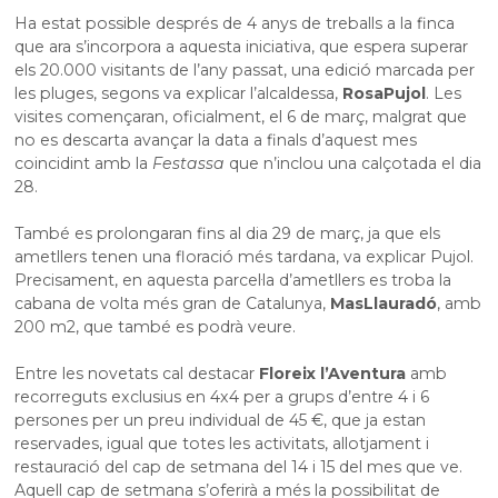
Ha estat possible després de 4 anys de treballs a la finca
que ara s’incorpora a aquesta iniciativa, que espera superar
els 20.000 visitants de l’any passat, una edició marcada per
les pluges, segons va explicar l’alcaldessa,
Rosa
Pujol
. Les
visites començaran, oficialment, el 6 de març, malgrat que
no es descarta avançar la data a finals d’aquest mes
coincidint amb la
Festassa
que n’inclou una calçotada el dia
28.
També es prolongaran fins al dia 29 de març, ja que els
ametllers tenen una floració més tardana, va explicar Pujol.
Precisament, en aquesta parcel·la d’ametllers es troba la
cabana de volta més gran de Catalunya,
Mas
Llauradó
, amb
200 m2, que també es podrà veure.
Entre les novetats cal destacar
Floreix l’Aventura
amb
recorreguts exclusius en 4x4 per a grups d’entre 4 i 6
persones per un preu individual de 45 €, que ja estan
reservades, igual que totes les activitats, allotjament i
restauració del cap de setmana del 14 i 15 del mes que ve.
Aquell cap de setmana s’oferirà a més la possibilitat de