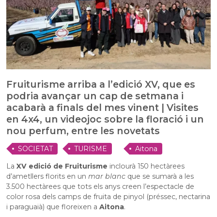
Fruiturisme arriba a l’edició XV, que es
podria avançar un cap de setmana i
acabarà a finals del mes vinent | Visites
en 4x4, un videojoc sobre la floració i un
nou perfum, entre les novetats
SOCIETAT
TURISME
Aitona
La
XV edició de Fruiturisme
inclourà 150 hectàrees
d’ametllers florits en un
mar blanc
que se sumarà a les
3.500 hectàrees que tots els anys creen l’espectacle de
color rosa dels camps de fruita de pinyol (préssec, nectarina
i paraguaià) que floreixen a
Aitona
.