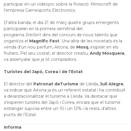
participar en un videojoc sobre la floració:
Minecraft
de
l’empresa Gamesports Electronics.
D’altra banda, el dia 21 de març quatre grups emergents
participaran en la primera semifinal del
programa
Stellart
dins del concurs de nous talents que
organitza el
Magnific Fest
. Una altra de les novetats és la
venda d’un nou perfum, Aitona, de
Mosq
, inspirat en els
fruiters. Pel seu costat, el director creatiu,
Andy Mosquera
,
va assenyalar que ja té compradors.
Turistes del Japó, Corea i de l’Estat
El director del
Patronat de
Turisme
de Lleida,
Juli Alegre
,
va indicar que Aitona ja és un referent estatal i ha contribuït
a desestacionalitzar el turisme a Lleida. Va destacar que
s’esperen turistes del Japó i Corea, encara que el turisme
estranger suposa entre un 10 i un 12% i la resta, d’altres
punts de l’Estat.
Informa