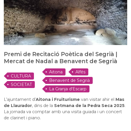
Premi de Recitació Poètica del Segrià |
Mercat de Nadal a Benavent de Segrià
Aitona
Alfés
CULTURA
Benavent de Segrià
SOCIETAT
La Granja d'Escarp
L’ajuntament d’
Aitona i Fruiturisme
van visitar ahir el
Mas
de Llaurador
, dins de la
Setmana de la Pedra Seca 2025
.
La jornada va comptar amb una visita guiada i un concert
de clarinet i piano.