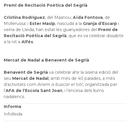
Premi de Recitació Poètica del Segrià
Cristina Rodríguez
, del Masnou;
Aïda Fontova
, de
Mollerussa; i
Ester Masip
, nascuda a la
Granja d’Escarp
i
veïna de Lleida, han estat les guanyadores del
Premi de
Recitació Poètica del Segrià
, que es va celebrar dissabte
a la nit a
Alfés
.
Mercat de Nadal a Benavent de Segrià
Benavent de Segrià
va celebrar ahir la sisena edició del
seu
Mercat de Nadal
, amb més de 40 parades, a més
d’activitats com
Anem a buscar el tió!
, organitzada per
l’
AFA de l’Escola Sant Joan
, i l’encesa dels llums
nadalencs.
Informa
Infolleida