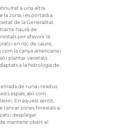
inuïtat a una altra
 la zona, i es portarà a
etat de la Generalitat.
ntracte haurà de
restals per afavorir la
orats i en risc de caure,
s com la canya americana i
ió i plantar varietats
daptats a la hidrologia de
retirada de runa i residus
ests espais, així com
eixin. En aquest sentit,
e tancar zones forestals a
tzats i desplegar
 de mantenir obert el