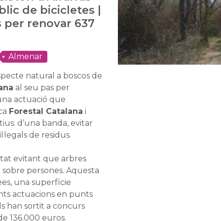
lic de bicicletes |
 per renovar 637
Almenar
specte natural a boscos de
ana
al seu pas per
’una actuació que
ica
Forestal Catalana
i
ius: d’una banda, evitar
l·legals de residus.
etat evitant que arbres
e sobre persones. Aquesta
es, una superfície
nts actuacions en punts
ls han sortit a concurs
de 136.000 euros.