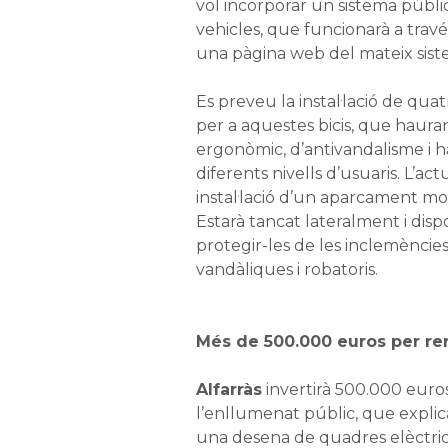
vol incorporar un sistema públi
vehicles, que funcionarà a travé
una pàgina web del mateix sist
Es preveu la instal·lació de qua
per a aquestes bicis, que haura
ergonòmic, d’antivandalisme i h
diferents nivells d’usuaris. L’ac
instal·lació d’un aparcament mod
Estarà tancat lateralment i dis
protegir-les de les inclemèncie
vandàliques i robatoris.
Més de 500.000 euros per re
Alfarràs
invertirà 500.000 euros
l’enllumenat públic, que expli
una desena de quadres elèctrics