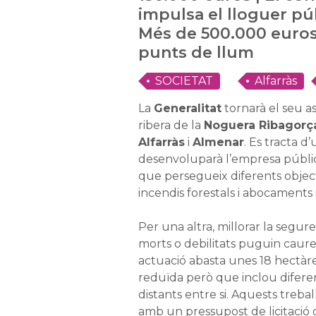
impulsa el lloguer púb
Més de 500.000 euros
punts de llum
SOCIETAT
Alfarràs
La
Generalitat
tornarà el seu a
ribera de la
Noguera Ribagorç
Alfarràs
i
Almenar
. Es tracta d
desenvoluparà l’empresa públ
que persegueix diferents object
incendis forestals i abocaments i
Per una altra, millorar la segur
morts o debilitats puguin caur
actuació abasta unes 18 hectàre
reduïda però que inclou difere
distants entre si. Aquests trebal
amb un pressupost de licitació 