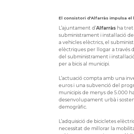
El consistori d'Alfarràs
impulsa el
L’ajuntament d’
Alfarràs
ha tret 
subministrament i instal·lació d
a vehicles elèctrics, el subminis
elèctriques per llogar a través
del subministrament i instal·la
per a bicis al municipi.
L’actuació compta amb una inve
euros i una subvenció del pro
municipis de menys de 5.000 hab
desenvolupament urbà i sosten
demogràfic.
L’adquisició de bicicletes elèctr
necessitat de millorar la mobilita