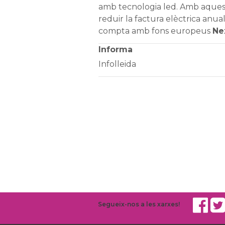
amb tecnologia led. Amb aquest 
reduir la factura elèctrica anual
compta amb fons europeus
Ne
Informa
Infolleida
Segueix-nos a les xarxes!