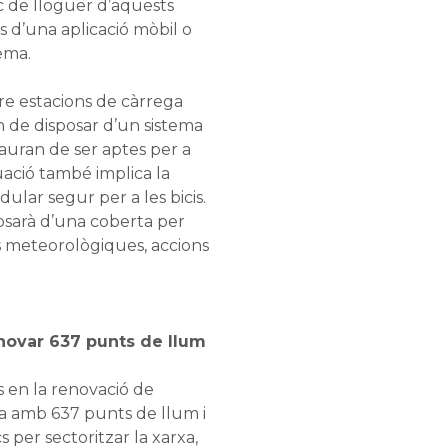
c de lloguer d’aquests
s d’una aplicació mòbil o
ema.
tre estacions de càrrega
n de disposar d’un sistema
auran de ser aptes per a
tuació també implica la
ular segur per a les bicis.
posarà d’una coberta per
s meteorològiques, accions
novar 637 punts de llum
 en la renovació de
ca amb 637 punts de llum i
 per sectoritzar la xarxa,