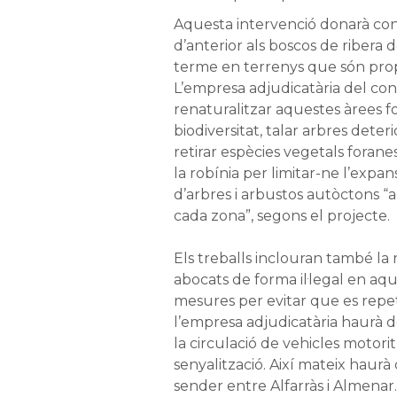
Aquesta intervenció donarà cont
d’anterior als boscos de ribera de
terme en terrenys que són propi
L’empresa adjudicatària del co
renaturalitzar aquestes àrees fo
biodiversitat, talar arbres deteri
retirar espècies vegetals forane
la robínia per limitar-ne l’expans
d’arbres i arbustos autòctons “a
cada zona”, segons el projecte.
Els treballs inclouran també la 
abocats de forma il·legal en aqu
mesures per evitar que es repet
l’empresa adjudicatària haurà d
la circulació de vehicles motori
senyalització. Així mateix haurà
sender entre Alfarràs i Almenar.