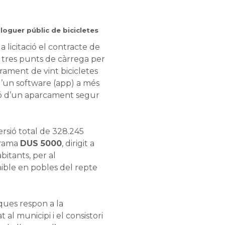
lloguer públic
de bicicletes
a licitació el contracte de
e tres punts de càrrega per
trament de vint bicicletes
 d’un software (app) a més
ció d’un aparcament segur
rsió total de 328.245
grama
DUS 5000
, dirigit a
itants, per al
ible en pobles del repte
iques respon a la
t al municipi i el consistori