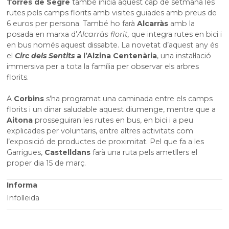
Torres de Segre
també inicia aquest cap de setmana les
rutes pels camps florits amb visites guiades amb preus de
6 euros per persona. També ho farà
Alcarràs
amb la
posada en marxa d’
Alcarràs florit,
que integra rutes en bici i
en bus només aquest dissabte. La novetat d’aquest any és
el
Circ dels Sentits
a l’Alzina Centenària
, una instal·lació
immersiva per a tota la família per observar els arbres
florits.
A
Corbins
s’ha programat una caminada entre els camps
florits i un dinar saludable aquest diumenge, mentre que a
Aitona
prosseguiran les rutes en bus, en bici i a peu
explicades per voluntaris, entre altres activitats com
l’exposició de productes de proximitat. Pel que fa a les
Garrigues,
Castelldans
farà una ruta pels ametllers el
proper dia 15 de març.
Informa
Infolleida