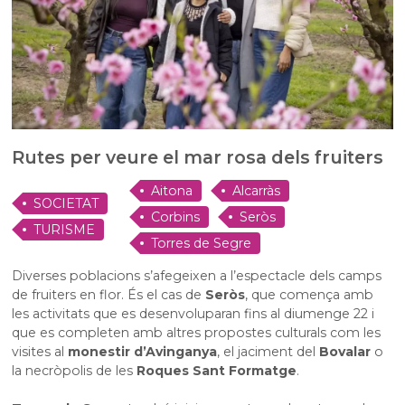
Rutes per veure el mar rosa dels fruiters
Aitona
Alcarràs
SOCIETAT
Corbins
Seròs
TURISME
Torres de Segre
Diverses poblacions s’afegeixen a l’espectacle dels camps
de fruiters en flor. És el cas de
Seròs
, que comença amb
les activitats que es desenvoluparan fins al diumenge 22 i
que es completen amb altres propostes culturals com les
visites al
monestir d’Avinganya
, el jaciment del
Bovalar
o
la necròpolis de les
Roques Sant Formatge
.