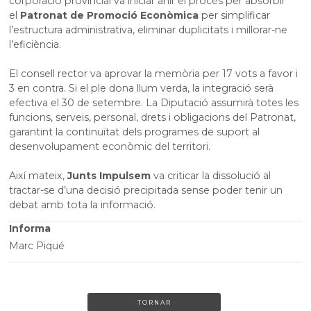
corporació provincial va iniciar ahir el procés per absorbir
el
Patronat de Promoció Econòmica
per simplificar
l’estructura administrativa, eliminar duplicitats i millorar-ne
l’eficiència.
El consell rector va aprovar la memòria per 17 vots a favor i
3 en contra. Si el ple dona llum verda, la integració serà
efectiva el 30 de setembre. La Diputació assumirà totes les
funcions, serveis, personal, drets i obligacions del Patronat,
garantint la continuïtat dels programes de suport al
desenvolupament econòmic del territori.
Així mateix,
Junts Impulsem
va criticar la dissolució al
tractar-se d’una decisió precipitada sense poder tenir un
debat amb tota la informació.
Informa
Marc Piqué
TORNAR