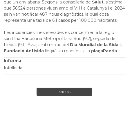
que un any abans. Segons la conselleria de
Salut
, s’estima
que 36.524 persones viuen amb el VIH a Catalunya i el 2024
se’n van notificar 487 nous diagnòstics, la qual cosa
representa una taxa de 6,1 casos per 100.000 habitants.
Les incidències més elevades es concentren a la regió
sanitària Barcelona Metropolitana Sud (9,2), seguida de
Lleida, (9,1). Avui, amb motiu del
Dia Mundial de la Sida
, la
Fundació Antisida
llegirà un manifest a la
plaça
Paeria
.
Informa
Infolleida
TORNAR