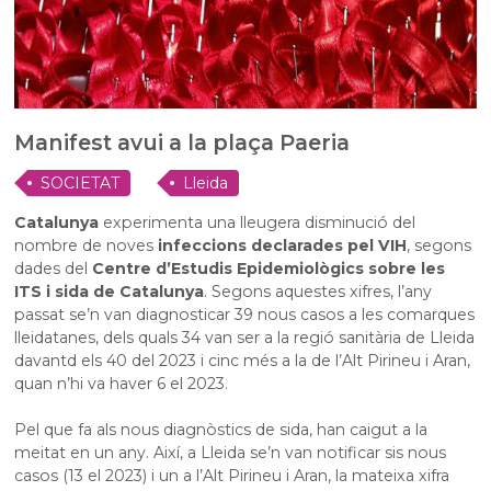
Manifest avui a la plaça Paeria
SOCIETAT
Lleida
Catalunya
experimenta una lleugera disminució del
nombre de noves
infeccions declarades pel VIH
, segons
dades del
Centre d’Estudis Epidemiològics sobre les
ITS i sida de Catalunya
. Segons aquestes xifres, l’any
passat se’n van diagnosticar 39 nous casos a les comarques
lleidatanes, dels quals 34 van ser a la regió sanitària de Lleida
davantd els 40 del 2023 i cinc més a la de l’Alt Pirineu i Aran,
quan n’hi va haver 6 el 2023.
Pel que fa als nous diagnòstics de sida, han caigut a la
meitat en un any. Així, a Lleida se’n van notificar sis nous
casos (13 el 2023) i un a l’Alt Pirineu i Aran, la mateixa xifra