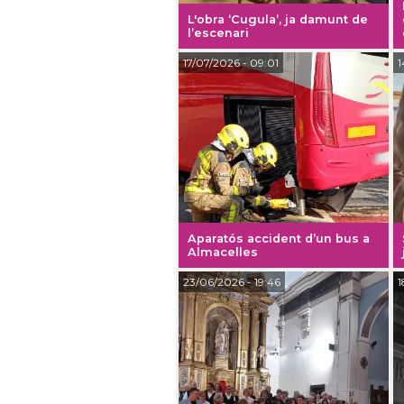
L'obra ‘Cugula’, ja damunt de
l’escenari
17/07/2026
- 09:01
1
Aparatós accident d’un bus a
Almacelles
23/06/2026
- 19:46
1