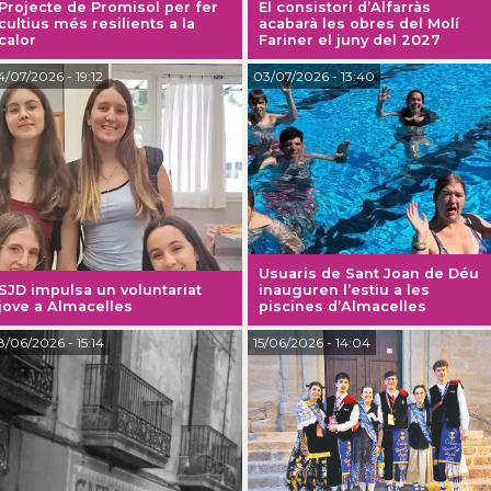
Projecte de Promisol per fer
El consistori d’Alfarràs
cultius més resilients a la
acabarà les obres del Molí
calor
Fariner el juny del 2027
4/07/2026
- 19:12
03/07/2026
- 13:40
Usuaris de Sant Joan de Déu
SJD impulsa un voluntariat
inauguren l’estiu a les
jove a Almacelles
piscines d’Almacelles
8/06/2026
- 15:14
15/06/2026
- 14:04