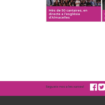
Més de 50 cantaires, en
directe a l’església
d’Almacelles
Segueix-nos a les xarxes!