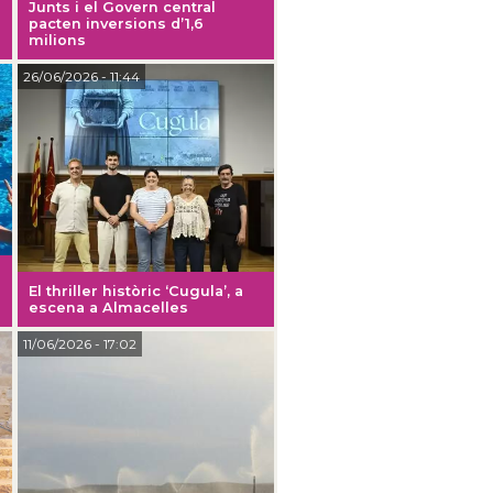
Junts i el Govern central
pacten inversions d’1,6
milions
26/06/2026
- 11:44
El thriller històric ‘Cugula’, a
escena a Almacelles
11/06/2026
- 17:02