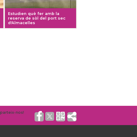
Estudien què fer amb la
reserva de sòl del port sec
d'Almacelles