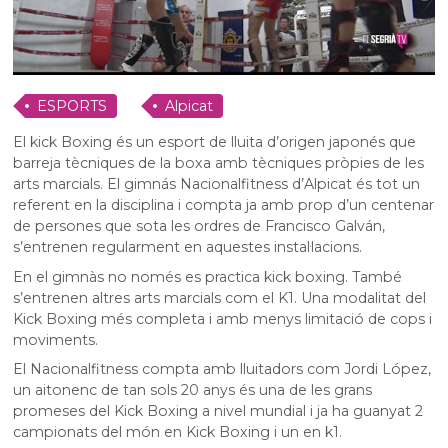
ESPORTS
Alpicat
El kick Boxing és un esport de lluita d’origen japonés que
barreja tècniques de la boxa amb tècniques pròpies de les
arts marcials. El gimnás Nacionalfitness d’Alpicat és tot un
referent en la disciplina i compta ja amb prop d’un centenar
de persones que sota les ordres de Francisco Galván,
s’entrenen regularment en aquestes instal·lacions.
En el gimnàs no només es practica kick boxing. També
s’entrenen altres arts marcials com el K1. Una modalitat del
Kick Boxing més completa i amb menys limitació de cops i
moviments.
El Nacionalfitness compta amb lluitadors com Jordi López,
un aitonenc de tan sols 20 anys és una de les grans
promeses del Kick Boxing a nivel mundial i ja ha guanyat 2
campionats del món en Kick Boxing i un en k1.