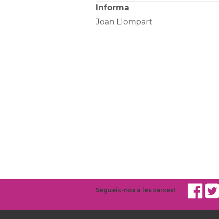
Informa
Joan Llompart
Segueix-nos a les xarxes!