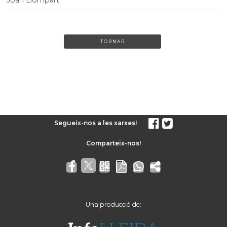
Joan Llompart
TORNAR
Segueix-nos a les xarxes!
Una producció de: