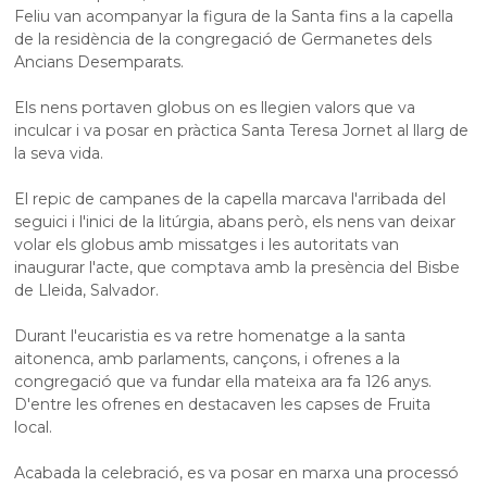
Feliu van acompanyar la figura de la Santa fins a la capella
de la residència de la congregació de Germanetes dels
Ancians Desemparats.
Els nens portaven globus on es llegien valors que va
inculcar i va posar en pràctica Santa Teresa Jornet al llarg de
la seva vida.
El repic de campanes de la capella marcava l'arribada del
seguici i l'inici de la litúrgia, abans però, els nens van deixar
volar els globus amb missatges i les autoritats van
inaugurar l'acte, que comptava amb la presència del Bisbe
de Lleida, Salvador.
Durant l'eucaristia es va retre homenatge a la santa
aitonenca, amb parlaments, cançons, i ofrenes a la
congregació que va fundar ella mateixa ara fa 126 anys.
D'entre les ofrenes en destacaven les capses de Fruita
local.
Acabada la celebració, es va posar en marxa una processó