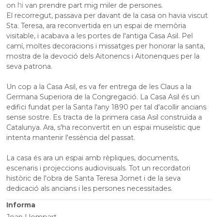
hi
on
van prendre part mig miler de persones.
El recorregut, passava per davant de la casa on havia viscut
Sta. Teresa, ara reconvertida en un espai de memòria
visitable, i acabava a les portes de l'antiga Casa Asil. Pel
camí, moltes decoracions i missatges per honorar la santa,
mostra de la devoció dels Aitonencs i Aitonenques per la
seva patrona.
Un cop a la Casa Asil, es va fer entrega de les Claus a la
Germana Superiora de la Congregació. La Casa Asil és un
edifici fundat per la Santa l'any 1890 per tal d'acollir ancians
sense sostre. Es tracta de la primera casa Asil construïda a
Catalunya. Ara, s'ha reconvertit en un espai museístic que
intenta mantenir l'essència del passat.
La casa és ara un espai amb rèpliques, documents,
escenaris i projeccions audiovisuals. Tot un recordatori
històric de l'obra de Santa Teresa Jornet i de la seva
dedicació als ancians i les persones necessitades.
Informa