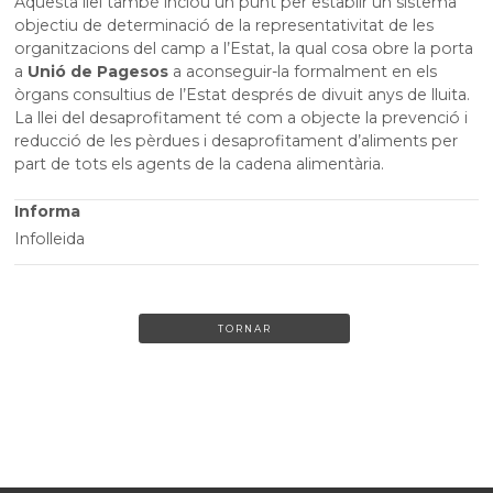
Aquesta llei també inclou un punt per establir un sistema
objectiu de determinació de la representativitat de les
organitzacions del camp a l’Estat, la qual cosa obre la porta
a
Unió de Pagesos
a aconseguir-la formalment en els
òrgans consultius de l’Estat després de divuit anys de lluita.
La llei del desaprofitament té com a objecte la prevenció i
reducció de les pèrdues i desaprofitament d’aliments per
part de tots els agents de la cadena alimentària.
Informa
Infolleida
TORNAR