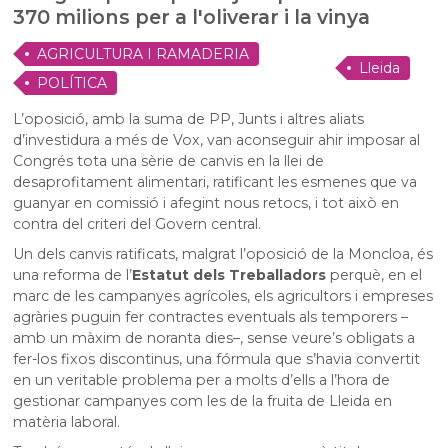
370 milions per a l'oliverar i la vinya
AGRICULTURA I RAMADERIA
Lleida
POLÍTICA
L’oposició, amb la suma de PP, Junts i altres aliats
d’investidura a més de Vox, van aconseguir ahir imposar al
Congrés tota una sèrie de canvis en la llei de
desaprofitament alimentari, ratificant les esmenes que va
guanyar en comissió i afegint nous retocs, i tot això en
contra del criteri del Govern central.
Un dels canvis ratificats, malgrat l’oposició de la Moncloa, és
una reforma de l’
Estatut dels Treballadors
perquè, en el
marc de les campanyes agrícoles, els agricultors i empreses
agràries puguin fer contractes eventuals als temporers –
amb un màxim de noranta dies–, sense veure’s obligats a
fer-los fixos discontinus, una fórmula que s’havia convertit
en un veritable problema per a molts d’ells a l’hora de
gestionar campanyes com les de la fruita de Lleida en
matèria laboral.