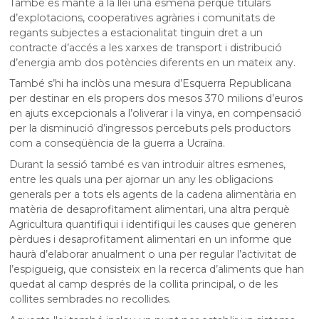
També es manté a la llei una esmena perquè titulars
d’explotacions, cooperatives agràries i comunitats de
regants subjectes a estacionalitat tinguin dret a un
contracte d’accés a les xarxes de transport i distribució
d’energia amb dos potències diferents en un mateix any.
També s’hi ha inclòs una mesura d’Esquerra Republicana
per destinar en els propers dos mesos 370 milions d’euros
en ajuts excepcionals a l’oliverar i la vinya, en compensació
per la disminució d’ingressos percebuts pels productors
com a conseqüència de la guerra a Ucraïna.
Durant la sessió també es van introduir altres esmenes,
entre les quals una per ajornar un any les obligacions
generals per a tots els agents de la cadena alimentària en
matèria de desaprofitament alimentari, una altra perquè
Agricultura quantifiqui i identifiqui les causes que generen
pèrdues i desaprofitament alimentari en un informe que
haurà d’elaborar anualment o una per regular l’activitat de
l’espigueig, que consisteix en la recerca d’aliments que han
quedat al camp després de la collita principal, o de les
collites sembrades no recollides.