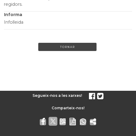
regidors.
Informa
Infolleida
TORNAR
Segueix-nos a les xarxes!