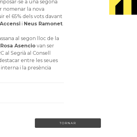
imposar-se a una segona
er nomenar la nova
ir el 65% dels vots davant
 Accensi
i
Neus Ramonet
.
ana al segon lloc de la
i
Rosa Asencio
van ser
al Segrià al Consell
destacar entre les seues
 interna i la presència
TORNAR