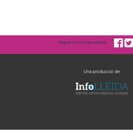
Segueix-nos a les xarxes!
Una producció de: