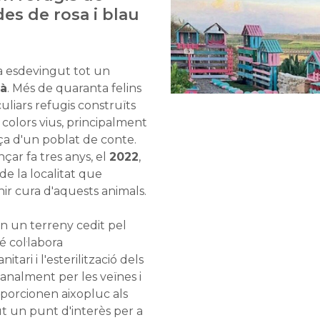
des de rosa i blau
 esdevingut tot un
ià
. Més de quaranta felins
liars refugis construïts
 colors vius, principalment
ça d'un poblat de conte.
çar fa tres anys, el
2022
,
de la localitat que
ir cura d'aquests animals.
n un terreny cedit pel
 col·labora
ari i l'esterilització dels
sanalment per les veïnes i
oporcionen aixopluc als
t un punt d'interès per a