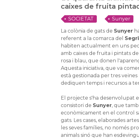
caixes de fruita pinta
SOCIETAT
Sunyer
La colònia de gats de
Sunyer
ha
referent a la comarca del
Segr
habiten actualment en uns pecu
amb caixes de fruita i pintats de
rosa i blau, que donen l'aparen
Aquesta iniciativa, que va comen
està gestionada per tres veïnes 
dediquen temps i recursos a ten
El projecte s'ha desenvolupat e
consistori de
Sunyer
, que també
econòmicament en el control sanit
gats. Les cases, elaborades arte
les seves famílies, no només pr
animals sinó que han esdevingu