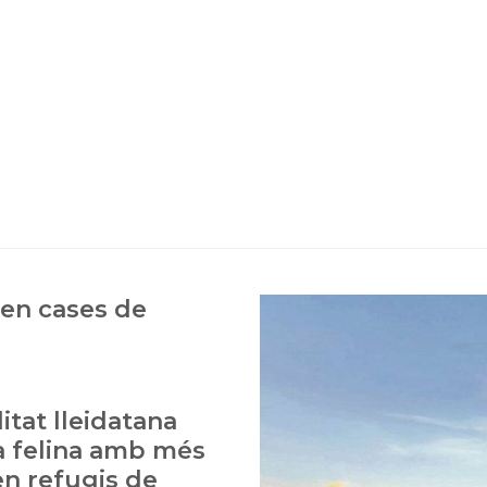
 en cases de
itat lleidatana
a felina amb més
en refugis de