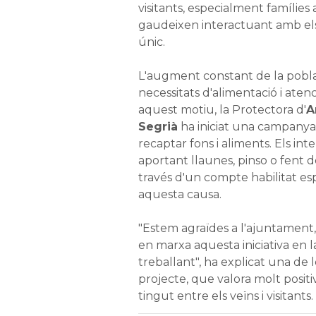
visitants, especialment famílies
gaudeixen interactuant amb els
únic.
L'augment constant de la pobla
necessitats d'alimentació i atenc
aquest motiu, la Protectora d'
A
Segrià
ha iniciat una campanya a
recaptar fons i aliments. Els int
aportant llaunes, pinso o fent
través d'un compte habilitat es
aquesta causa.
"Estem agraïdes a l'ajuntament
en marxa aquesta iniciativa en
treballant", ha explicat una de
projecte, que valora molt posit
tingut entre els veïns i visitants.