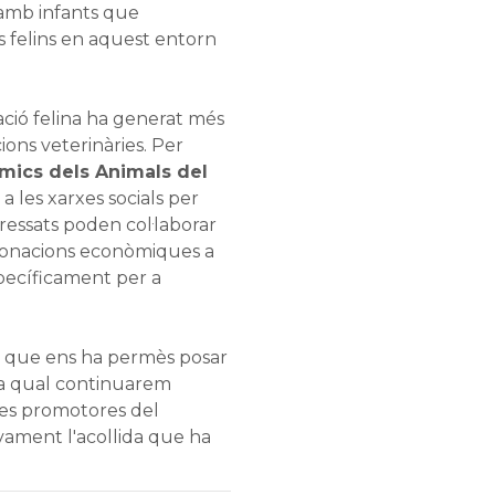
 amb infants que
 felins en aquest entorn
ció felina ha generat més
ions veterinàries. Per
mics dels Animals del
 les xarxes socials per
eressats poden col·laborar
 donacions econòmiques a
pecíficament per a
, que ens ha permès posar
 la qual continuarem
 les promotores del
ivament l'acollida que ha