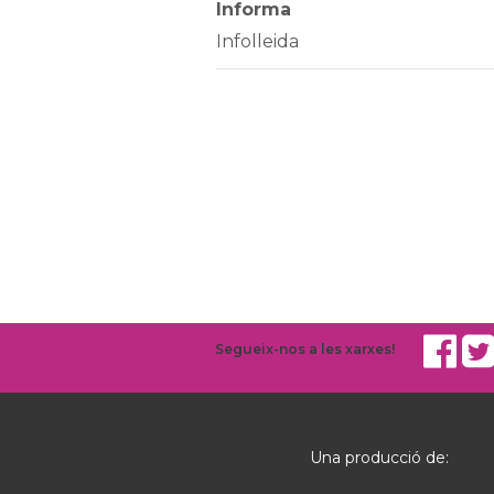
Informa
Infolleida
Segueix-nos a les xarxes!
Una producció de: