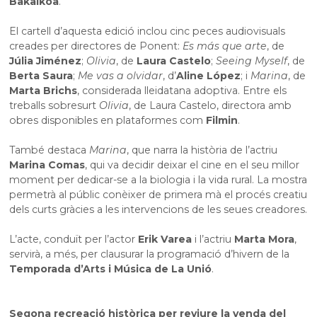
Bakaikoa
.
El cartell d’aquesta edició inclou cinc peces audiovisuals
creades per directores de Ponent:
Es más que arte
, de
Júlia Jiménez
;
Olivia
, de
Laura Castelo
;
Seeing Myself
, de
Berta Saura
;
Me vas a olvidar
, d’
Aline López
; i
Marina
, de
Marta Brichs
, considerada lleidatana adoptiva. Entre els
treballs sobresurt
Olivia
, de Laura Castelo, directora amb
obres disponibles en plataformes com
Filmin
.
També destaca
Marina
, que narra la història de l’actriu
Marina Comas
, qui va decidir deixar el cine en el seu millor
moment per dedicar-se a la biologia i la vida rural. La mostra
permetrà al públic conèixer de primera mà el procés creatiu
dels curts gràcies a les intervencions de les seues creadores.
L’acte, conduït per l’actor
Erik Varea
i l’actriu
Marta Mora
,
servirà, a més, per clausurar la programació d’hivern de la
Temporada d’Arts i Música de La Unió
.
Segona recreació històrica per reviure la venda del