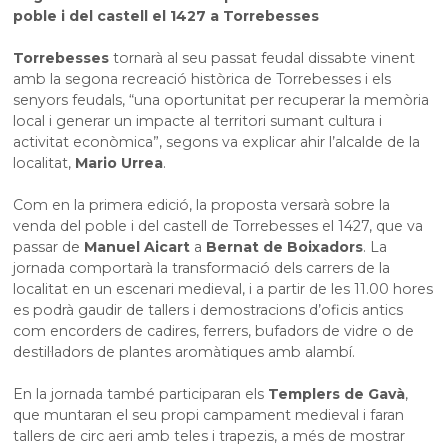
poble i del castell el 1427 a Torrebesses
Torrebesses
tornarà al seu passat feudal dissabte vinent
amb la segona recreació històrica de Torrebesses i els
senyors feudals, “una oportunitat per recuperar la memòria
local i generar un impacte al territori sumant cultura i
activitat econòmica”, segons va explicar ahir l’alcalde de la
localitat,
Mario Urrea
.
Com en la primera edició, la proposta versarà sobre la
venda del poble i del castell de Torrebesses el 1427, que va
passar de
Manuel Aicart
a
Bernat de Boixadors
. La
jornada comportarà la transformació dels carrers de la
localitat en un escenari medieval, i a partir de les 11.00 hores
es podrà gaudir de tallers i demostracions d’oficis antics
com encorders de cadires, ferrers, bufadors de vidre o de
destil·ladors de plantes aromàtiques amb alambí.
En la jornada també participaran els
Templers de Gavà
,
que muntaran el seu propi campament medieval i faran
tallers de circ aeri amb teles i trapezis, a més de mostrar