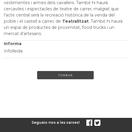
vestimentes i armes dels cavallers. També hi haurà
cercaviles i espectacles de teatre de carrer, malgrat que
l’acte central serà la recreació històrica de la venda del
poble i el castell a càrrec de
Teatralitzat
. També hi haurà
un espai de productes de proximitat, food trucks i un
mercat d’artesans.
Informa
Infolleida
TORNAR
Segueix-nos a les xarxes!