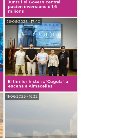
Junts i el Govern central
pacten inversions d’1,6
milions
26/06/2026
- 17:40
El thriller històric ‘Cugula’, a
escena a Almacelles
11/06/2026
- 16:32