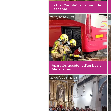
L'obra ‘Cugula’, ja damunt de
l’escenari
17/07/2026
- 11:13
1
Aparatós accident d’un bus a
Almacelles
23/06/2026
- 17:08
1