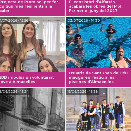
Projecte de Promisol per fer
El consistori d’Alfarràs
cultius més resilients a la
acabarà les obres del Molí
calor
Fariner el juny del 2027
4/07/2026
- 12:56
03/07/2026
- 14:30
Usuaris de Sant Joan de Déu
SJD impulsa un voluntariat
inauguren l’estiu a les
jove a Almacelles
piscines d’Almacelles
8/06/2026
- 15:24
15/06/2026
- 13:38