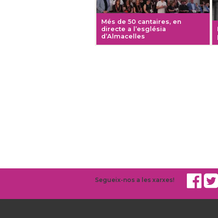
Més de 50 cantaires, en
directe a l’església
d’Almacelles
Segueix-nos a les xarxes!