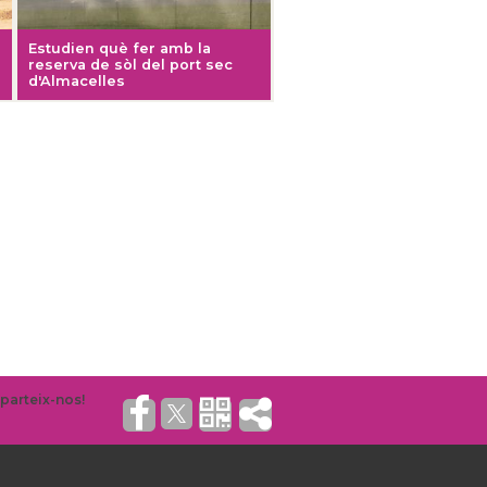
Estudien què fer amb la
reserva de sòl del port sec
d'Almacelles