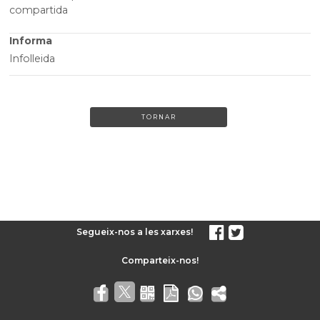
compartida
Informa
Infolleida
TORNAR
Segueix-nos a les xarxes!