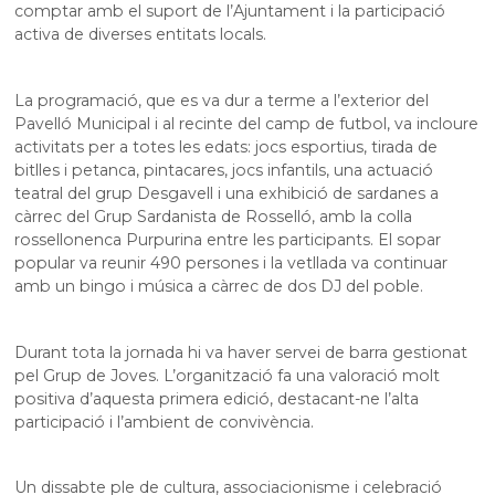
comptar amb el suport de l’Ajuntament i la participació
activa de diverses entitats locals.
La programació, que es va dur a terme a l’exterior del
Pavelló Municipal i al recinte del camp de futbol, va incloure
activitats per a totes les edats: jocs esportius, tirada de
bitlles i petanca, pintacares, jocs infantils, una actuació
teatral del grup Desgavell i una exhibició de sardanes a
càrrec del Grup Sardanista de Rosselló, amb la colla
rossellonenca Purpurina entre les participants. El sopar
popular va reunir 490 persones i la vetllada va continuar
amb un bingo i música a càrrec de dos
DJ
del poble.
Durant tota la jornada hi va haver servei de barra gestionat
pel Grup de Joves. L’organització fa una valoració molt
positiva d’aquesta primera edició, destacant-ne l’alta
participació i l’ambient de convivència.
Un
dissabte
ple de cultura, associacionisme i celebració