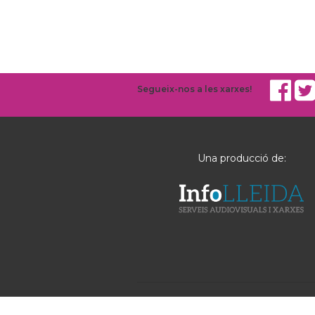
Segueix-nos a les xarxes!
Una producció de: