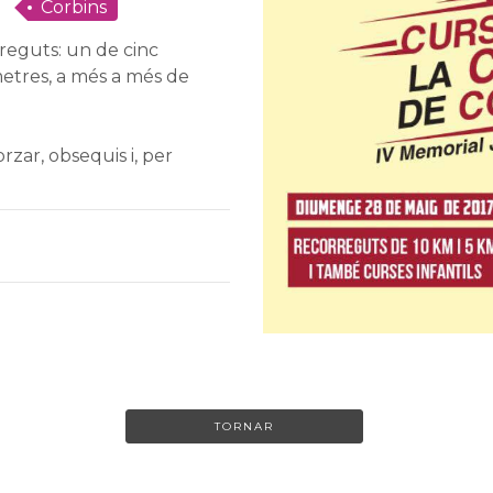
Corbins
reguts: un de cinc
etres, a més a més de
zar, obsequis i, per
TORNAR