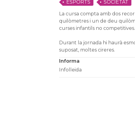
ESPORTS
SOCIETAT
La cursa compta amb dos recor
quilòmetres i un de deu quilòm
curses infantils no competitives.
Durant la jornada hi haurà esmor
suposat, moltes cireres.
Informa
Infolleida