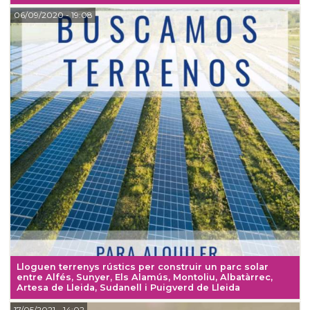
06/09/2020
- 19:08
Lloguen terrenys rústics per construir un parc solar
entre Alfés, Sunyer, Els Alamús, Montoliu, Albatàrrec,
Artesa de Lleida, Sudanell i Puigverd de Lleida
17/05/2021
- 14:02