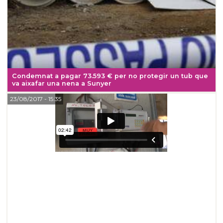
Condemnat a pagar 73.593 € per no protegir un tub que
va aixafar una nena a Sunyer
23/08/2017
- 15:35