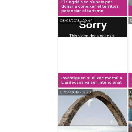
El Segrià Sec s’uneix per
donar a conèixer el territori i
potenciar el turisme
08/05/2018
- 10:44
1
Investiguen si el xoc mortal a
Llardecans va ser intencionat
01/04/2019
- 12:20
0