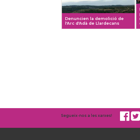
Denuncien la demolició de
l'Arc d'Adà de Llardecans
Segueix-nos a les xarxes!