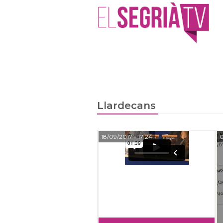
Llardecans
18/09/2017
- 17:24
0