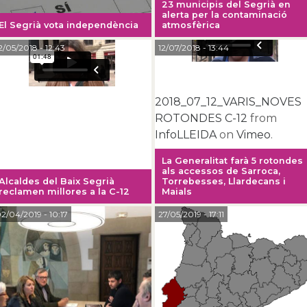
23 municipis del Segrià en
alerta per la contaminació
El Segrià vota independència
atmosfèrica
2/05/2018
- 12:43
12/07/2018
- 13:44
2018_07_12_VARIS_NOVES
ROTONDES C-12
from
InfoLLEIDA
on
Vimeo
.
La Generalitat farà 5 rotondes
als accessos de Sarroca,
Alcaldes del Baix Segrià
Torrebesses, Llardecans i
reclamen millores a la C-12
Maials
2/04/2019
- 10:17
27/05/2019
- 17:11