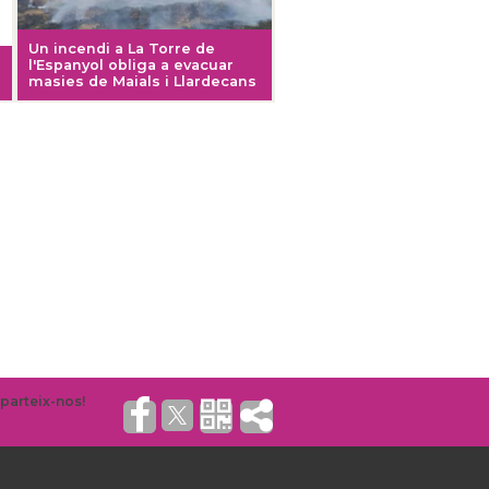
Un incendi a La Torre de
l'Espanyol obliga a evacuar
masies de Maials i Llardecans