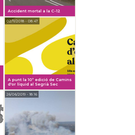
Accident mortal a la C-12
02/11/2018
- 08:47
A punt la 10ª edició de Camins
d'or líquid al Segrià Sec
26/06/2019
- 18:16