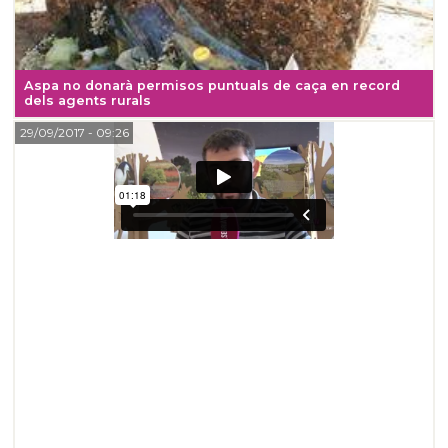
Aspa no donarà permisos puntuals de caça en record
dels agents rurals
29/09/2017
- 09:26