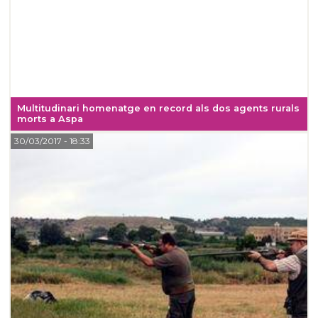
Multitudinari homenatge en record als dos agents rurals
morts a Aspa
30/03/2017
- 18:33