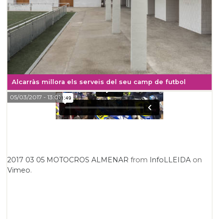
Alcarràs millora els serveis del seu camp de futbol
05/03/2017
- 13:01
2017 03 05 MOTOCROS ALMENAR
from
InfoLLEIDA
on
Vimeo
.