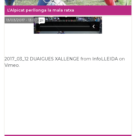
L’Alpicat perllonga la mala ratxa
13/03/2017
- 13:02
2017_03_12 DUAIGUES XALLENGE
from
InfoLLEIDA
on
Vimeo
.