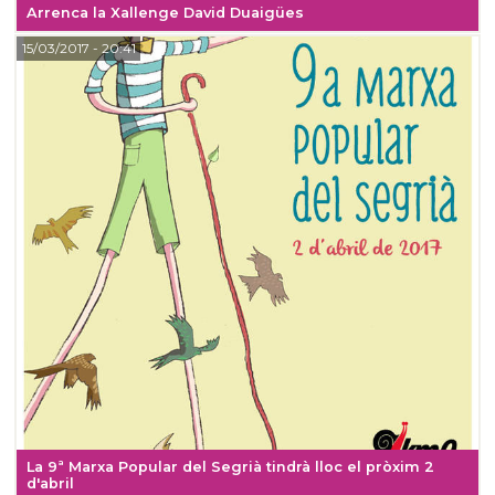
Arrenca la Xallenge David Duaigües
15/03/2017
- 20:41
La 9ª Marxa Popular del Segrià tindrà lloc el pròxim 2
d'abril