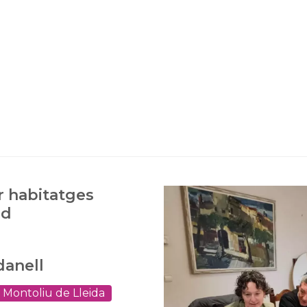
r habitatges
ud
danell
Montoliu de Lleida