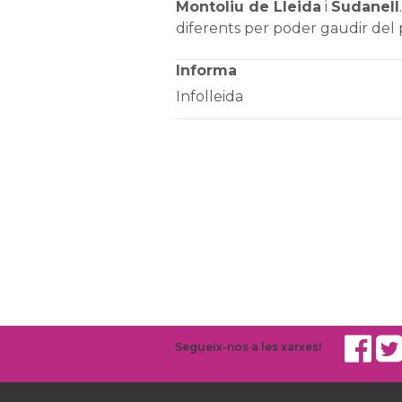
Montoliu de Lleida
i
Sudanell
diferents per poder gaudir del 
Informa
Infolleida
Segueix-nos a les xarxes!