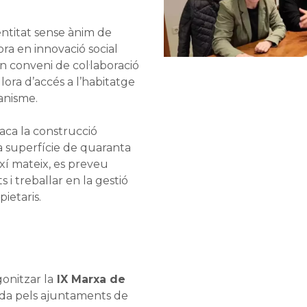
’entitat sense ànim de
ora en innovació social
n conveni de col·laboració
ora d’accés a l’habitatge
ganisme.
taca la construcció
 superfície de quaranta
ixí mateix, es preveu
 i treballar en la gestió
ietaris.
onitzar la
IX Marxa de
ada pels ajuntaments de