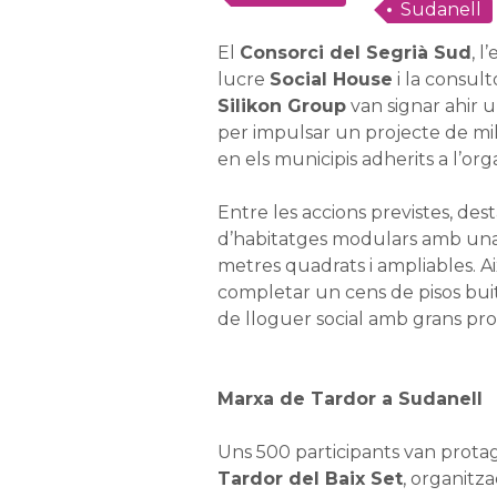
Sudanell
El
Consorci del Segrià Sud
, l
lucre
Social House
i la consult
Silikon Group
van signar ahir u
per impulsar un projecte de mill
en els municipis adherits a l’or
Entre les accions previstes, des
d’habitatges modulars amb una
metres quadrats i ampliables. A
completar un cens de pisos buits
de lloguer social amb grans prop
Marxa de Tardor a Sudanell
Uns 500 participants van protag
Tardor del Baix Set
, organitz