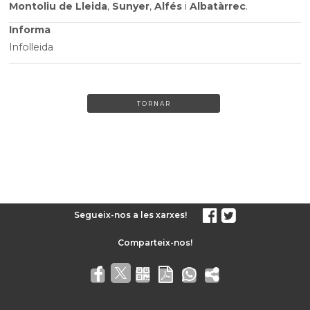
Montoliu de Lleida
,
Sunyer
,
Alfés
i
Albatàrrec
.
Informa
Infolleida
TORNAR
Segueix-nos a les xarxes!