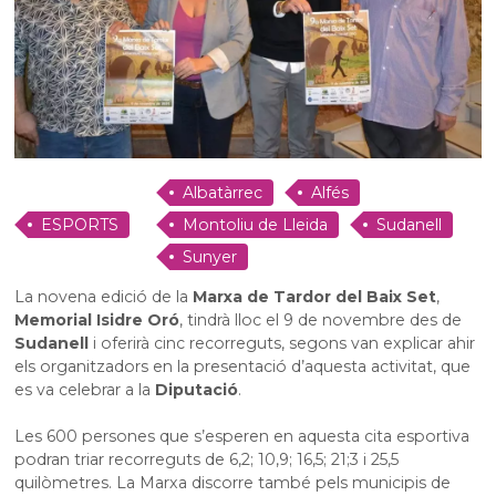
Albatàrrec
Alfés
ESPORTS
Montoliu de Lleida
Sudanell
Sunyer
La novena edició de la
Marxa de Tardor del Baix Set
,
Memorial Isidre Oró
, tindrà lloc el 9 de novembre des de
Sudanell
i oferirà cinc recorreguts, segons van explicar ahir
els organitzadors en la presentació d’aquesta activitat, que
es va celebrar a la
Diputació
.
Les 600 persones que s’esperen en aquesta cita esportiva
podran triar recorreguts de 6,2; 10,9; 16,5; 21;3 i 25,5
quilòmetres. La Marxa discorre també pels municipis de