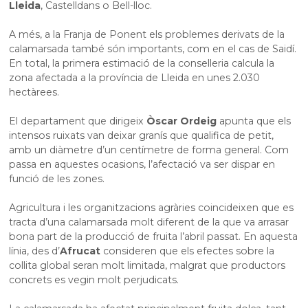
Lleida
, Castelldans o Bell-lloc.
A més, a la Franja de Ponent els problemes derivats de la
calamarsada també són importants, com en el cas de Saidí.
En total, la primera estimació de la conselleria calcula la
zona afectada a la província de Lleida en unes 2.030
hectàrees.
El departament que dirigeix
Òscar Ordeig
apunta que els
intensos ruixats van deixar granís que qualifica de petit,
amb un diàmetre d’un centímetre de forma general. Com
passa en aquestes ocasions, l’afectació va ser dispar en
funció de les zones.
Agricultura i les organitzacions agràries coincideixen que es
tracta d’una calamarsada molt diferent de la que va arrasar
bona part de la producció de fruita l’abril passat. En aquesta
línia, des d’
Afrucat
consideren que els efectes sobre la
collita global seran molt limitada, malgrat que productors
concrets es vegin molt perjudicats.