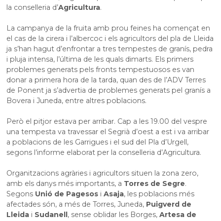
la conselleria d’
Agricultura
.
La campanya de la fruita amb prou feines ha començat en
el cas de la cirera i l’albercoc i els agricultors del pla de Lleida
ja s’han hagut d’enfrontar a tres tempestes de granís, pedra
i pluja intensa, l’última de les quals dimarts. Els primers
problemes generats pels fronts tempestuosos es van
donar a primera hora de la tarda, quan des de l’ADV Terres
de Ponent ja s’advertia de problemes generats pel granís a
Bovera i Juneda, entre altres poblacions.
Però el pitjor estava per arribar. Cap a les 19.00 del vespre
una tempesta va travessar el Segrià d’oest a est i va arribar
a poblacions de les Garrigues i el sud del Pla d’Urgell,
segons l’informe elaborat per la conselleria d’Agricultura.
Organitzacions agràries i agricultors situen la zona zero,
amb els danys més importants, a
Torres de Segre
.
Segons
Unió de Pagesos
i
Asaja
, les poblacions més
afectades són, a més de Torres, Juneda,
Puigverd de
Lleida
i
Sudanell
, sense oblidar les Borges,
Artesa de