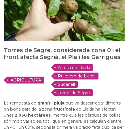
Torres de Segre, considerada zona 0 i el
front afecta Segrià, el Pla i les Garrigues
Artesa de Lleida
Puigverd de Lleida
AGRICULTURA
Sudanell
I RAMADERIA
Torres de Segre
La tempesta de
granís
i
pluja
que va descarregar dimarts
en bona part de la zona
fructícola
de Lleida ha afectat
unes
2.030 hectàrees
, mentre que les pèrdues de collita
són molt variables, tot i que en general es calculen d’entre
un 40 i un 60%, segons la primera valoració feta pública per