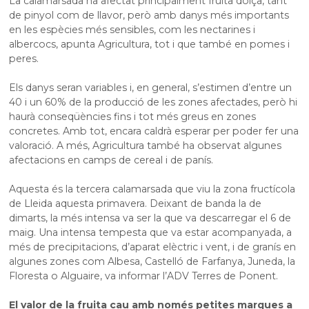
La calamarsada ha afectat principalment fruita dolça, tant
de pinyol com de llavor, però amb danys més importants
en les espècies més sensibles, com les nectarines i
albercocs, apunta Agricultura, tot i que també en pomes i
peres.
Els danys seran variables i, en general, s’estimen d’entre un
40 i un 60% de la producció de les zones afectades, però hi
haurà conseqüències fins i tot més greus en zones
concretes. Amb tot, encara caldrà esperar per poder fer una
valoració. A més, Agricultura també ha observat algunes
afectacions en camps de cereal i de panís.
Aquesta és la tercera calamarsada que viu la zona fructícola
de Lleida aquesta primavera. Deixant de banda la de
dimarts, la més intensa va ser la que va descarregar el 6 de
maig. Una intensa tempesta que va estar acompanyada, a
més de precipitacions, d’aparat elèctric i vent, i de granís en
algunes zones com Albesa, Castelló de Farfanya, Juneda, la
Floresta o Alguaire, va informar l’ADV Terres de Ponent.
El valor de la fruita cau amb només petites marques a