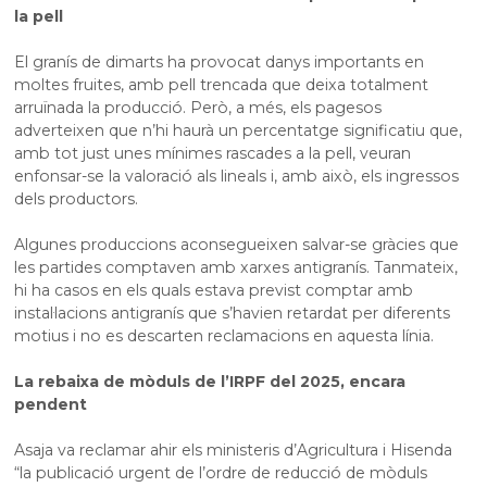
la pell
El granís de dimarts ha provocat danys importants en
moltes fruites, amb pell trencada que deixa totalment
arruïnada la producció. Però, a més, els pagesos
adverteixen que n’hi haurà un percentatge significatiu que,
amb tot just unes mínimes rascades a la pell, veuran
enfonsar-se la valoració als lineals i, amb això, els ingressos
dels productors.
Algunes produccions aconsegueixen salvar-se gràcies que
les partides comptaven amb xarxes antigranís. Tanmateix,
hi ha casos en els quals estava previst comptar amb
instal·lacions antigranís que s’havien retardat per diferents
motius i no es descarten reclamacions en aquesta línia.
La rebaixa de mòduls de l’IRPF del 2025, encara
pendent
Asaja va reclamar ahir els ministeris d’Agricultura i Hisenda
“la publicació urgent de l’ordre de reducció de mòduls