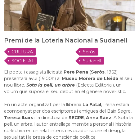
Premi de la Loteria Nacional a Sudanell
CULTURA
Seròs
SOCIETAT
Sudanell
El poeta i assagista lleidatà
Pere Pena
(
Seròs
, 1962)
presentarà avui (19.00h) al
Museu Morera de Lleida
el seu
nou llibre,
Sota la pell, un arbre
(Eclecta Editorial), un
volum que suposa el seu debut en el gènere novel·lístic.
En un acte organitzat per la llibreria
La Fatal
, Pena estarà
acompanyat per dos escriptores i amigues del Baix Segre,
Teresa Ibars
i la directora de
SEGRE
,
Anna Sàez
. A Sota la
pell, un arbre, l’autor entrellaça memòria personal i història
col·lectiva en un relat intens i evocador sobre el desig, la
sexualitat i la presa de consciència política.