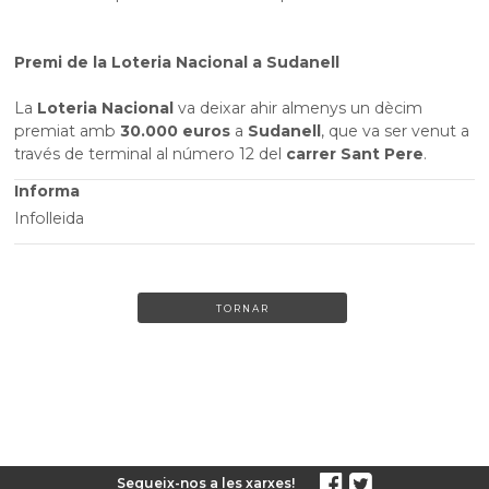
Premi de la Loteria Nacional a Sudanell
La
Loteria Nacional
va deixar ahir almenys un dècim
premiat amb
30.000 euros
a
Sudanell
, que va ser venut a
través de terminal al número 12 del
carrer Sant Pere
.
Informa
Infolleida
TORNAR
Segueix-nos a les xarxes!