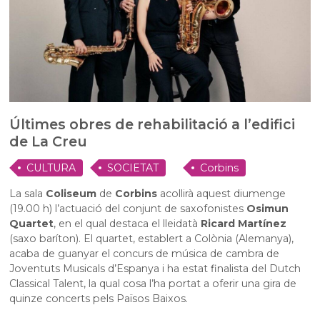
Últimes obres de rehabilitació a l’edifici
de La Creu
CULTURA
SOCIETAT
Corbins
La sala
Coliseum
de
Corbins
acollirà aquest diumenge
(19.00 h) l’actuació del conjunt de saxofonistes
Osimun
Quartet
, en el qual destaca el lleidatà
Ricard Martínez
(saxo baríton). El quartet, establert a Colònia (Alemanya),
acaba de guanyar el concurs de música de cambra de
Joventuts Musicals d’Espanya i ha estat finalista del Dutch
Classical Talent, la qual cosa l’ha portat a oferir una gira de
quinze concerts pels Països Baixos.