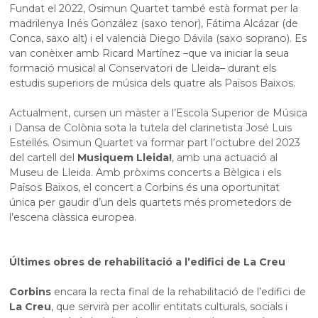
Fundat el 2022, Osimun Quartet també està format per la
madrilenya Inés González (saxo tenor), Fátima Alcázar (de
Conca, saxo alt) i el valencià Diego Dávila (saxo soprano). Es
van conèixer amb Ricard Martínez –que va iniciar la seua
formació musical al Conservatori de Lleida– durant els
estudis superiors de música dels quatre als Països Baixos.
Actualment, cursen un màster a l’Escola Superior de Música
i Dansa de Colònia sota la tutela del clarinetista José Luis
Estellés. Osimun Quartet va formar part l’octubre del 2023
del cartell del
Musiquem Lleida!
, amb una actuació al
Museu de Lleida. Amb pròxims concerts a Bèlgica i els
Països Baixos, el concert a Corbins és una oportunitat
única per gaudir d’un dels quartets més prometedors de
l’escena clàssica europea.
Últimes obres de rehabilitació a l’edifici de La Creu
Corbins
encara la recta final de la rehabilitació de l’edifici de
La Creu
, que servirà per acollir entitats culturals, socials i