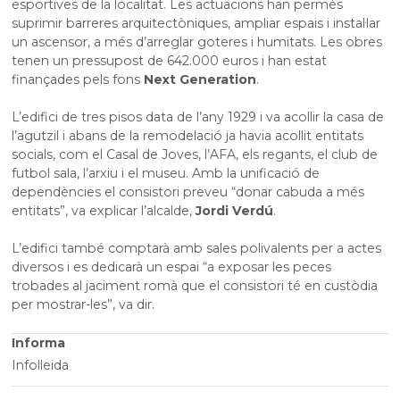
esportives de la localitat. Les actuacions han permès
suprimir barreres arquitectòniques, ampliar espais i instal·lar
un ascensor, a més d’arreglar goteres i humitats. Les obres
tenen un pressupost de 642.000 euros i han estat
finançades pels fons
Next Generation
.
L’edifici de tres pisos data de l’any 1929 i va acollir la casa de
l’agutzil i abans de la remodelació ja havia acollit entitats
socials, com el Casal de Joves, l’AFA, els regants, el club de
futbol sala, l’arxiu i el museu. Amb la unificació de
dependències el consistori preveu “donar cabuda a més
entitats”, va explicar l’alcalde,
Jordi Verdú
.
L’edifici també comptarà amb sales polivalents per a actes
diversos i es dedicarà un espai “a exposar les peces
trobades al jaciment romà que el consistori té en custòdia
per mostrar-les”, va dir.
Informa
Infolleida