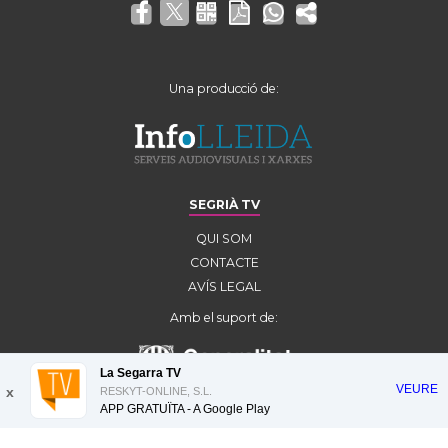
Una producció de:
SEGRIÀ TV
QUI SOM
CONTACTE
AVÍS LEGAL
Amb el suport de:
La Segarra TV
VEURE
x
RESKYT-ONLINE, S.L.
APP GRATUÏTA - A
Google Play