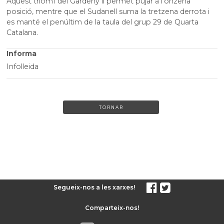
Aquest triomf del Gardeny li permet pujar a l’onzena
posició, mentre que el Sudanell suma la tretzena derrota i
es manté el penúltim de la taula del grup 29 de Quarta
Catalana.
Informa
Infolleida
TORNAR
Segueix-nos a les xarxes!