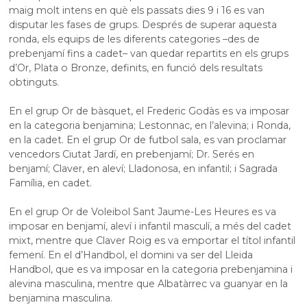
maig molt intens en què els passats dies 9 i 16 es van
disputar les fases de grups. Després de superar aquesta
ronda, els equips de les diferents categories –des de
prebenjamí fins a cadet– van quedar repartits en els grups
d’Or, Plata o Bronze, definits, en funció dels resultats
obtinguts.
En el grup Or de bàsquet, el Frederic Godàs es va imposar
en la categoria benjamina; Lestonnac, en l’alevina; i Ronda,
en la cadet. En el grup Or de futbol sala, es van proclamar
vencedors Ciutat Jardí, en prebenjamí; Dr. Serés en
benjamí; Claver, en aleví; Lladonosa, en infantil; i Sagrada
Família, en cadet.
En el grup Or de Voleibol Sant Jaume-Les Heures es va
imposar en benjamí, aleví i infantil masculí, a més del cadet
mixt, mentre que Claver Roig es va emportar el títol infantil
femení. En el d’Handbol, el domini va ser del Lleida
Handbol, que es va imposar en la categoria prebenjamina i
alevina masculina, mentre que Albatàrrec va guanyar en la
benjamina masculina.