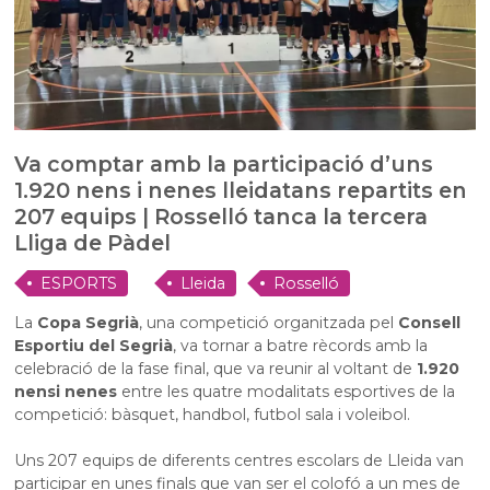
Va comptar amb la participació d’uns
1.920 nens i nenes lleidatans repartits en
207 equips | Rosselló tanca la tercera
Lliga de Pàdel
ESPORTS
Lleida
Rosselló
La
Copa Segrià
, una competició organitzada pel
Consell
Esportiu del Segrià
, va tornar a batre rècords amb la
celebració de la fase final, que va reunir al voltant de
1.920
nens
i nenes
entre les quatre modalitats esportives de la
competició: bàsquet, handbol, futbol sala i voleibol.
Uns 207 equips de diferents centres escolars de Lleida van
participar en unes finals que van ser el colofó a un mes de