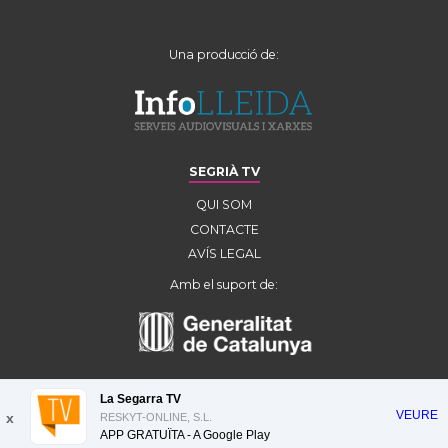
Una producció de:
SEGRIÀ TV
QUI SOM
CONTACTE
AVÍS LEGAL
Amb el suport de:
La Segarra TV
VEURE
x
RESKYT-ONLINE, S.L.
APP GRATUÏTA - A
Google Play