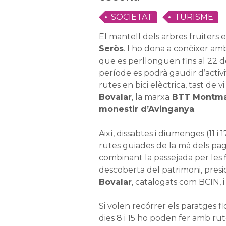
SOCIETAT
TURISME
El mantell dels arbres fruiters 
Seròs
. I ho dona a conèixer am
que es perllonguen fins al 22 
període es podrà gaudir d’activi
rutes en bici elèctrica, tast de vi
Bovalar
, la marxa
BTT Montma
monestir d’Avinganya
.
Així, dissabtes i diumenges (11 i 
rutes guiades de la mà dels page
combinant la passejada per les
descoberta del patrimoni, presid
Bovalar
, catalogats com BCIN, i
Si volen recórrer els paratges fl
dies 8 i 15 ho poden fer amb ru