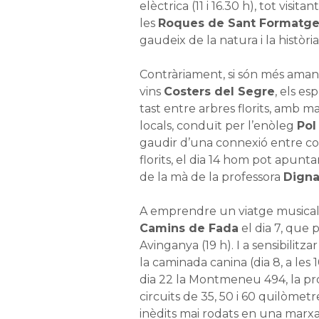
elèctrica (11 i 16.30 h), tot visi
les
Roques de Sant Formatg
gaudeix de la natura i la història
Contràriament, si són més aman
vins
Costers del Segre
, els esp
tast entre arbres florits, amb 
locals, conduït per l’enòleg
Pol
gaudir d’una connexió entre co
florits, el dia 14 hom pot apunta
de la mà de la professora
Digna
A emprendre un viatge musical i 
Camins de Fada
el dia 7, que 
Avinganya (19 h). I a sensibilitza
la caminada canina (dia 8, a les 1
dia 22 la Montmeneu 494, la pr
circuits de 35, 50 i 60 quilòme
inèdits mai rodats en una marxa