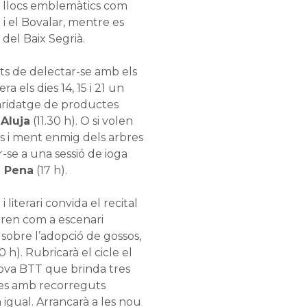
tant llocs emblemàtics com
e
i el Bovalar, mentre es
 del Baix Segrià.
ts de delectar-se amb els
era els dies 14, 15 i 21 un
maridatge de productes
 Aluja
(11.30 h). O si volen
s i ment enmig dels arbres
r-se a una sessió de ioga
 Pena
(17 h).
literari convida el recital
pren com a escenari
r sobre l’adopció de gossos,
0 h). Rubricarà el cicle el
ova BTT que brinda tres
tres amb recorreguts
 igual. Arrancarà a les nou