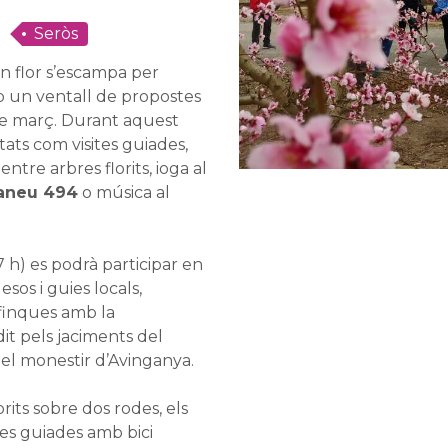
Seròs
en flor s’escampa per
b un ventall de propostes
de març. Durant aquest
tats com visites guiades,
 entre arbres florits, ioga al
neu 494
o música al
17 h) es podrà participar en
sos i guies locals,
 finques amb la
it pels jaciments del
 el monestir d’Avinganya.
orits sobre dos rodes, els
tes guiades amb bici