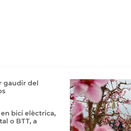
r gaudir del
òs
en bici elèctrica,
tal o BTT, a