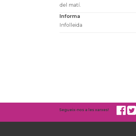
del matí.
Informa
Infolleida
Segueix-nos a les xarxes!