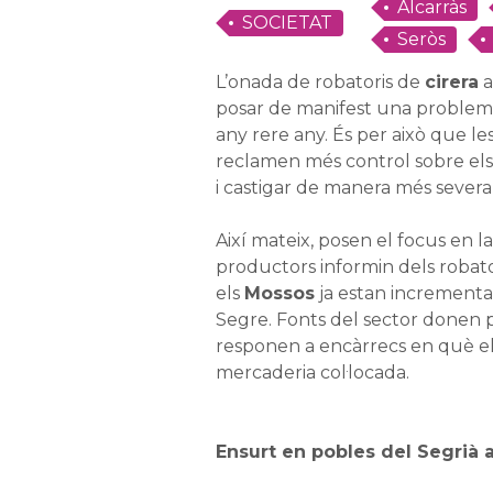
Alcarràs
SOCIETAT
Seròs
L’onada de robatoris de
cirera
a
posar de manifest una problem
any rere any. És per això que le
reclamen més control sobre els
i castigar de manera més severa e
Així mateix, posen el focus en l
productors informin dels robator
els
Mossos
ja estan incrementan
Segre. Fonts del sector donen p
responen a encàrrecs en què els
mercaderia col·locada.
Ensurt en pobles del Segrià a