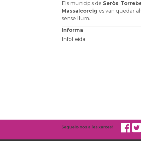
Els municipis de
Seròs
,
Torreb
Massalcoreig
es van quedar ahi
sense llum.
Informa
Infolleida
Segueix-nos a les xarxes!