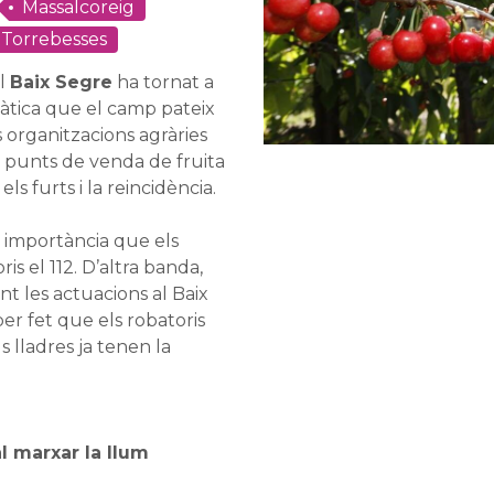
Massalcoreig
Torrebesses
l
Baix Segre
ha tornat a
àtica que el camp pateix
s organitzacions agràries
 punts de venda de fruita
ls furts i la reincidència.
a importància que els
is el 112. D’altra banda,
t les actuacions al Baix
er fet que els robatoris
 lladres ja tenen la
l marxar la llum