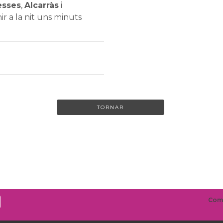
esses
,
Alcarràs
i
r a la nit uns minuts
TORNAR