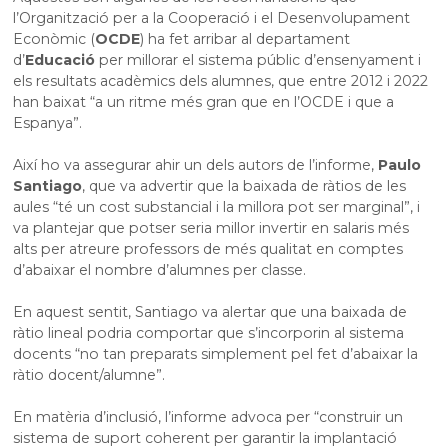
l’Organització per a la Cooperació i el Desenvolupament
Econòmic (
OCDE
) ha fet arribar al departament
d’
Educació
per millorar el sistema públic d’ensenyament i
els resultats acadèmics dels alumnes, que entre 2012 i 2022
han baixat “a un ritme més gran que en l’OCDE i que a
Espanya”.
Així ho va assegurar ahir un dels autors de l’informe,
Paulo
Santiago
, que va advertir que la baixada de ràtios de les
aules “té un cost substancial i la millora pot ser marginal”, i
va plantejar que potser seria millor invertir en salaris més
alts per atreure professors de més qualitat en comptes
d’abaixar el nombre d’alumnes per classe.
En aquest sentit, Santiago va alertar que una baixada de
ràtio lineal podria comportar que s’incorporin al sistema
docents “no tan preparats simplement pel fet d’abaixar la
ràtio docent/alumne”.
En matèria d’inclusió, l’informe advoca per “construir un
sistema de suport coherent per garantir la implantació