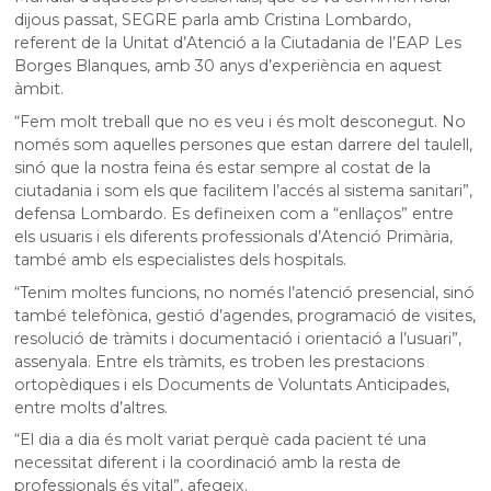
dijous passat, SEGRE parla amb Cristina Lombardo,
referent de la Unitat d’Atenció a la Ciutadania de l’EAP Les
Borges Blanques, amb 30 anys d’experiència en aquest
àmbit.
“Fem molt treball que no es veu i és molt desconegut. No
només som aquelles persones que estan darrere del taulell,
sinó que la nostra feina és estar sempre al costat de la
ciutadania i som els que facilitem l’accés al sistema sanitari”,
defensa Lombardo. Es defineixen com a “enllaços” entre
els usuaris i els diferents professionals d’Atenció Primària,
també amb els especialistes dels hospitals.
“Tenim moltes funcions, no només l’atenció presencial, sinó
també telefònica, gestió d’agendes, programació de visites,
resolució de tràmits i documentació i orientació a l’usuari”,
assenyala. Entre els tràmits, es troben les prestacions
ortopèdiques i els Documents de Voluntats Anticipades,
entre molts d’altres.
“El dia a dia és molt variat perquè cada pacient té una
necessitat diferent i la coordinació amb la resta de
professionals és vital”, afegeix.