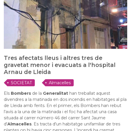
Tres afectats lleus i altres tres de
gravetat menor i evacuats a l'hospital
Arnau de Lleida
SOCIETAT
Almacelles
Els
Bombers
de la
Generalitat
han treballat aquest
divendres a la matinada en dos incendis en habitatges al pla
de Lleida amb ferits. En el primer, els Bombers han rebut
l'avís a la una de la matinada i el foc ha afectat una casa
situada al carrer número 46 del carrer Sant Jaume
d'
Almacelles
. Es tracta d'un habitatge unifamiliar de tres
plantes on hi havia cinc persones. L'incendi ha cremat