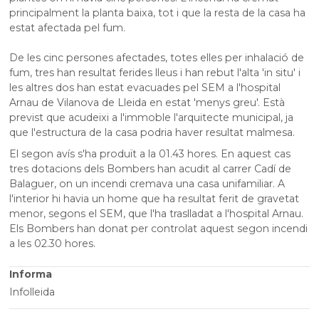
principalment la planta baixa, tot i que la resta de la casa ha
estat afectada pel fum.
De les cinc persones afectades, totes elles per inhalació de
fum, tres han resultat ferides lleus i han rebut l'alta 'in situ' i
les altres dos han estat evacuades pel SEM a l'hospital
Arnau de Vilanova de Lleida en estat 'menys greu'. Està
previst que acudeixi a l'immoble l'arquitecte municipal, ja
que l'estructura de la casa podria haver resultat malmesa.
El segon avís s'ha produït a la 01.43 hores. En aquest cas
tres dotacions dels Bombers han acudit al carrer Cadí de
Balaguer, on un incendi cremava una casa unifamiliar. A
l'interior hi havia un home que ha resultat ferit de gravetat
menor, segons el SEM, que l'ha traslladat a l'hospital Arnau.
Els Bombers han donat per controlat aquest segon incendi
a les 02.30 hores.
Informa
Infolleida