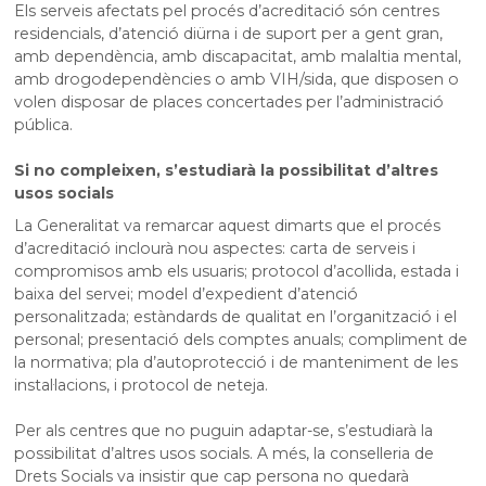
Els serveis afectats pel procés d’acreditació són centres
residencials, d’atenció diürna i de suport per a gent gran,
amb dependència, amb discapacitat, amb malaltia mental,
amb drogodependències o amb VIH/sida, que disposen o
volen disposar de places concertades per l’administració
pública.
Si no compleixen, s’estudiarà la possibilitat d’altres
usos socials
La Generalitat va remarcar aquest dimarts que el procés
d’acreditació inclourà nou aspectes: carta de serveis i
compromisos amb els usuaris; protocol d’acollida, estada i
baixa del servei; model d’expedient d’atenció
personalitzada; estàndards de qualitat en l’organització i el
personal; presentació dels comptes anuals; compliment de
la normativa; pla d’autoprotecció i de manteniment de les
instal·lacions, i protocol de neteja.
Per als centres que no puguin adaptar-se, s’estudiarà la
possibilitat d’altres usos socials. A més, la conselleria de
Drets Socials va insistir que cap persona no quedarà