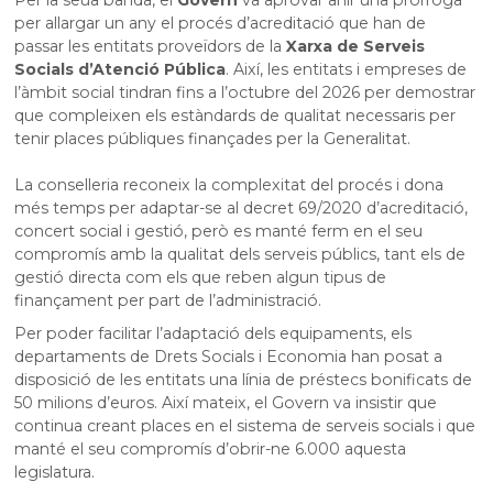
per allargar un any el procés d’acreditació que han de
passar les entitats proveïdors de la
Xarxa de Serveis
Socials d’Atenció Pública
. Així, les entitats i empreses de
l’àmbit social tindran fins a l’octubre del 2026 per demostrar
que compleixen els estàndards de qualitat necessaris per
tenir places públiques finançades per la Generalitat.
La conselleria reconeix la complexitat del procés i dona
més temps per adaptar-se al decret 69/2020 d’acreditació,
concert social i gestió, però es manté ferm en el seu
compromís amb la qualitat dels serveis públics, tant els de
gestió directa com els que reben algun tipus de
finançament per part de l’administració.
Per poder facilitar l’adaptació dels equipaments, els
departaments de Drets Socials i Economia han posat a
disposició de les entitats una línia de préstecs bonificats de
50 milions d’euros. Així mateix, el Govern va insistir que
continua creant places en el sistema de serveis socials i que
manté el seu compromís d’obrir-ne 6.000 aquesta
legislatura.