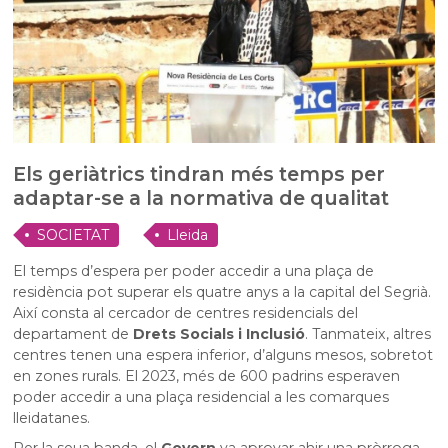
Els geriàtrics tindran més temps per
adaptar-se a la normativa de qualitat
SOCIETAT
Lleida
El temps d’espera per poder accedir a una plaça de
residència pot superar els quatre anys a la capital del Segrià.
Així consta al cercador de centres residencials del
departament de
Drets Socials i Inclusió
. Tanmateix, altres
centres tenen una espera inferior, d’alguns mesos, sobretot
en zones rurals. El 2023, més de 600 padrins esperaven
poder accedir a una plaça residencial a les comarques
lleidatanes.
Per la seua banda, el
Govern
va aprovar ahir una pròrroga