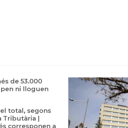
més de 53.000
upen ni lloguen
l total, segons
 Tributària |
és corresponen a