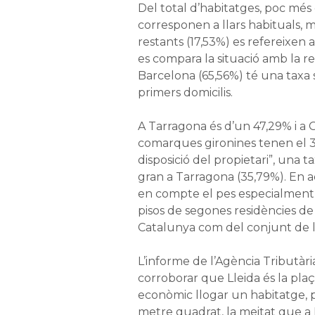
Del total d’habitatges, poc més 
corresponen a llars habituals, 
restants (17,53%) es refereixen 
es compara la situació amb la r
Barcelona (65,56%) té una taxa s
primers domicilis.
A Tarragona és d’un 47,29% i a G
comarques gironines tenen el 3
disposició del propietari”, una 
gran a Tarragona (35,79%). En a
en compte el pes especialment 
pisos de segones residències de 
Catalunya com del conjunt de l’
L’informe de l’Agència Tributà
corroborar que Lleida és la pla
econòmic llogar un habitatge, pe
metre quadrat, la meitat que a 