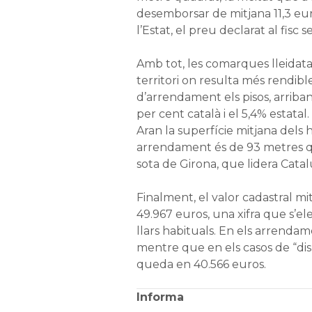
desemborsar de mitjana 11,3 eur
l’Estat, el preu declarat al fisc s
Amb tot, les comarques lleidat
territori on resulta més rendibl
d’arrendament els pisos, arriban
per cent català i el 5,4% estatal.
Aran la superfície mitjana dels 
arrendament és de 93 metres q
sota de Girona, que lidera Cata
Finalment, el valor cadastral mit
49.967 euros, una xifra que s’el
llars habituals. En els arrendam
mentre que en els casos de “disp
queda en 40.566 euros.
Informa