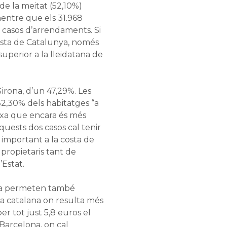
de la meitat (52,10%)
mentre que els 31.968
a casos d’arrendaments. Si
esta de Catalunya, només
uperior a la lleidatana de
irona, d’un 47,29%. Les
2,30% dels habitatges “a
taxa que encara és més
quests dos casos cal tenir
important a la costa de
propietaris tant de
Estat.
ria permeten també
ça catalana on resulta més
r tot just 5,8 euros el
Barcelona, on cal