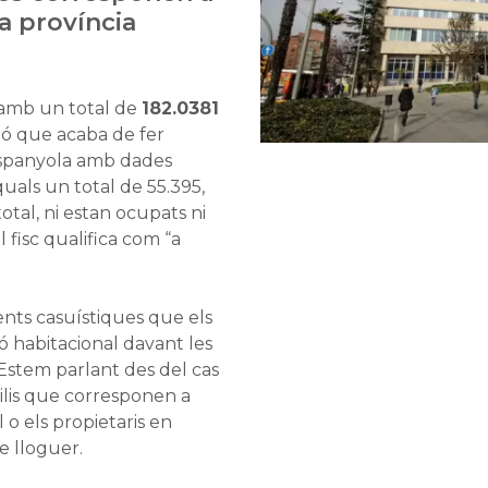
la província
mb un total de
182.0381
ió que acaba de fer
panyola amb dades
 quals un total de 55.395,
tal, ni estan ocupats ni
 fisc qualifica com “a
nts casuístiques que els
 habitacional davant les
 Estem parlant des del cas
ilis que corresponen a
 o els propietaris en
e lloguer.