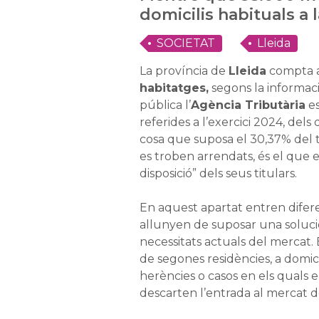
domicilis habituals a 
SOCIETAT
Lleida
La província de
Lleida
compta a
habitatges,
segons la informac
pública l’
Agència Tributària
es
referides a l’exercici 2024, dels
cosa que suposa el 30,37% del to
es troben arrendats, és el que el
disposició” dels seus titulars.
En aquest apartat entren difere
allunyen de suposar una solució
necessitats actuals del mercat.
de segones residències, a domic
herències o casos en els quals el
descarten l’entrada al mercat d