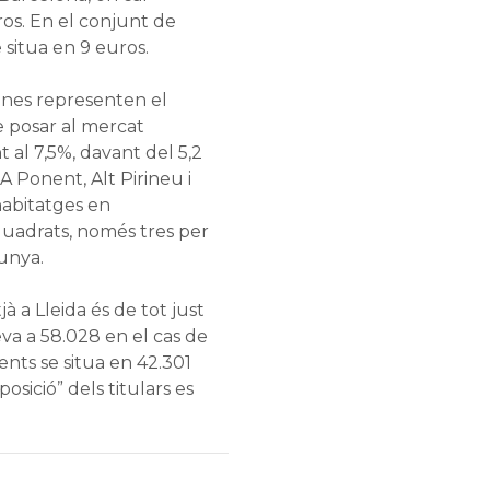
os. En el conjunt de
e situa en 9 euros.
anes representen el
e posar al mercat
t al 7,5%, davant del 5,2
 A Ponent, Alt Pirineu i
habitatges en
uadrats, només tres per
lunya.
jà a Lleida és de tot just
eva a 58.028 en el cas de
ents se situa en 42.301
osició” dels titulars es