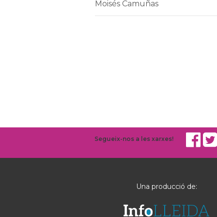
Moisés Camuñas
Segueix-nos a les xarxes!
Una producció de: