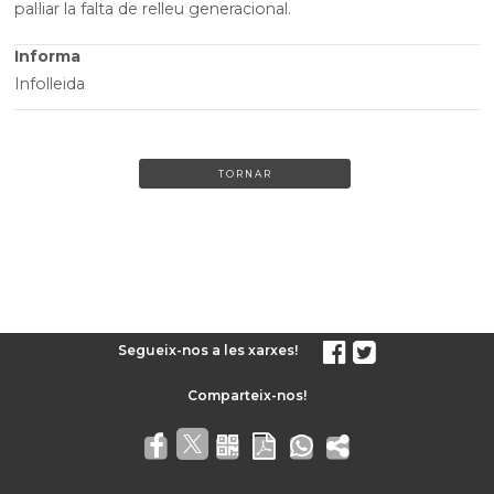
pal·liar la falta de relleu generacional.
Informa
Infolleida
TORNAR
Segueix-nos a les xarxes!