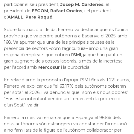
participar el seu president,
Josep M. Gardeñes
, el
president de
FECOM
,
Rafael Oncins
, i el president
d’
AMALL
,
Pere Roqué
.
Sobre la situació a Lleida, Ferrero va destacar que és l’única
província que va perdre autònoms a Espanya el 2025, amb
168. Va apuntar que una de les principals causes és la
presència de sectors –com l’agricultura– amb una gran
majoria d’empleats que cobren l’
SMI
, ja que han patit un
gran augment dels costos laborals, a més de la incertesa
per l’acord amb
Mercosur
i la burocràcia.
En relació amb la proposta d’apujar l’SMI fins als 1.221 euros,
Ferrero va explicar que “el 63,17% dels autònoms cobraran
per sota” el 2026, i va denunciar que “som els nous pobres”.
“Ens estan intentant vendre un Ferrari amb la protecció
d’un Seat”, va dir.
Ferrero, a més, va remarcar que a Espanya el 96,5% dels
nous autònoms són estrangers i va apostar per l’ampliació
a no familiars de la figura de l’autònom col·laborador per