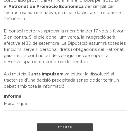
corporació provincial va iniciar ahir el procés per absorbir
el
Patronat de Promoció Econòmica
per simplificar
l’estructura administrativa, eliminar duplicitats i millorar-ne
l’eficiència.
El consell rector va aprovar la memòria per 17 vots a favor i
3 en contra. Si el ple dona llum verda, la integració serà
efectiva el 30 de setembre. La Diputació assumirà totes les
funcions, serveis, personal, drets i obligacions del Patronat,
garantint la continuïtat dels programes de suport al
desenvolupament econòmic del territori.
Així mateix,
Junts Impulsem
va criticar la dissolució al
tractar-se d’una decisió precipitada sense poder tenir un
debat amb tota la informació.
Informa
Marc Piqué
TORNAR