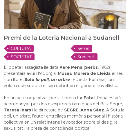
Premi de la Loteria Nacional a Sudanell
CULTURA
Seròs
SOCIETAT
Sudanell
El poeta i assagista lleidatà
Pere Pena
(
Seròs
, 1962)
presentarà avui (19.00h) al
Museu Morera de Lleida
el seu
nou llibre,
Sota la pell, un arbre
(Eclecta Editorial), un
volum que suposa el seu debut en el gènere novel·lístic.
En un acte organitzat per la llibreria
La Fatal
, Pena estarà
acompanyat per dos escriptores i amigues del Baix Segre,
Teresa Ibars
i la directora de
SEGRE
,
Anna Sàez
. A Sota la
pell, un arbre, l’autor entrellaça memòria personal i història
col·lectiva en un relat intens i evocador sobre el desig, la
sexualitat i la presa de consciència política.