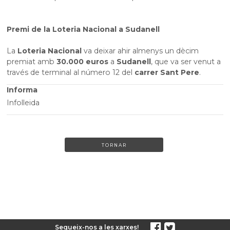
Premi de la Loteria Nacional a Sudanell
La
Loteria Nacional
va deixar ahir almenys un dècim
premiat amb
30.000 euros
a
Sudanell
, que va ser venut a
través de terminal al número 12 del
carrer Sant Pere
.
Informa
Infolleida
TORNAR
Segueix-nos a les xarxes!