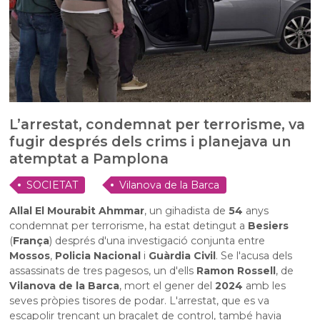
L’arrestat, condemnat per terrorisme, va
fugir després dels crims i planejava un
atemptat a Pamplona
SOCIETAT
Vilanova de la Barca
Allal El Mourabit Ahmmar
, un gihadista de
54
anys
condemnat per terrorisme, ha estat detingut a
Besiers
(
França
) després d'una investigació conjunta entre
Mossos
,
Policia Nacional
i
Guàrdia Civil
. Se l'acusa dels
assassinats de tres pagesos, un d'ells
Ramon Rossell
, de
Vilanova de la Barca
, mort el gener del
2024
amb les
seves pròpies tisores de podar. L'arrestat, que es va
escapolir trencant un braçalet de control, també havia