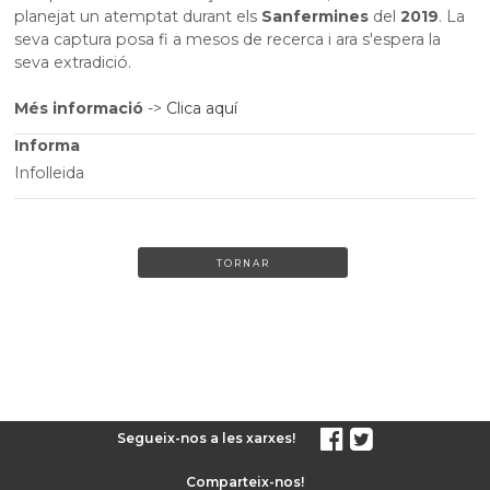
planejat un atemptat durant els
Sanfermines
del
2019
. La
seva captura posa fi a mesos de recerca i ara s'espera la
seva extradició.
Més informació
->
Clica aquí
Informa
Infolleida
TORNAR
Segueix-nos a les xarxes!