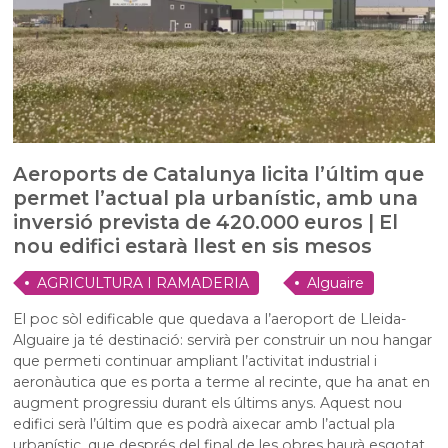
Aeroports de Catalunya licita l’últim que
permet l’actual pla urbanístic, amb una
inversió prevista de 420.000 euros | El
nou edifici estarà llest en sis mesos
AGRICULTURA I RAMADERIA
Alguaire
El poc sòl edificable que quedava a l’aeroport de Lleida-
Alguaire ja té destinació: servirà per construir un nou hangar
que permeti continuar ampliant l’activitat industrial i
aeronàutica que es porta a terme al recinte, que ha anat en
augment progressiu durant els últims anys. Aquest nou
edifici serà l’últim que es podrà aixecar amb l’actual pla
urbanístic, que després del final de les obres haurà esgotat