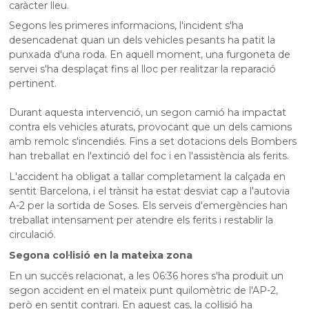
caràcter lleu.
Segons les primeres informacions, l'incident s'ha
desencadenat quan un dels vehicles pesants ha patit la
punxada d'una roda. En aquell moment, una furgoneta de
servei s'ha desplaçat fins al lloc per realitzar la reparació
pertinent.
Durant aquesta intervenció, un segon camió ha impactat
contra els vehicles aturats, provocant que un dels camions
amb remolc s'incendiés. Fins a set dotacions dels Bombers
han treballat en l'extinció del foc i en l'assistència als ferits.
L'accident ha obligat a tallar completament la calçada en
sentit Barcelona, i el trànsit ha estat desviat cap a l'autovia
A-2 per la sortida de Soses. Els serveis d'emergències han
treballat intensament per atendre els ferits i restablir la
circulació.
Segona col·lisió en la mateixa zona
En un succés relacionat, a les 06:36 hores s'ha produït un
segon accident en el mateix punt quilomètric de l'AP-2,
però en sentit contrari. En aquest cas, la col·lisió ha