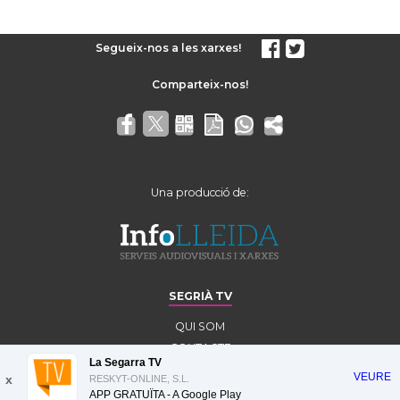
Segueix-nos a les xarxes!
Una producció de:
SEGRIÀ TV
QUI SOM
CONTACTE
La Segarra TV
AVÍS LEGAL
VEURE
x
RESKYT-ONLINE, S.L.
APP GRATUÏTA - A
Google Play
Amb el suport de: