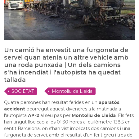
Un camió ha envestit una furgoneta de
servei quan atenia un altre vehicle amb
una roda punxada | Un dels camions
s'ha incendiat i l'autopista ha quedat
tallada
SOCIETAT
Montoliu de Lleida
Quatre persones han resultat ferides en un
aparatós
accident
ocorregut aquest divendres a la matinada a
l'autopista
AP-2
al seu pas per
Montoliu de Lleida
. Els fets
han tingut lloc cap a les 01:30 hores al quilòmetre 138,5 en
sentit Barcelona, on s'han vist implicats dos camions i una
furgoneta de servei, amb el resultat d'un ferit greu i tres de