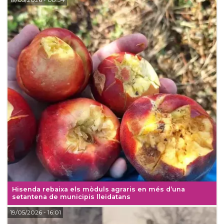
Hisenda rebaixa els mòduls agraris en més d’una
setantena de municipis lleidatans
19/05/2026
- 16:01