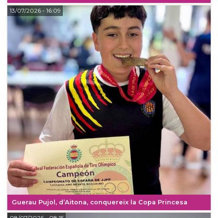
13/07/2026
- 16:09
Guerau Pujol, d’Aitona, conquereix la Copa Princesa
08/07/2026
- 08:15