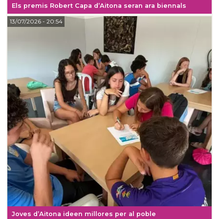
Els premis Robert Capa d’Aitona seran ara biennals
13/07/2026
- 20:54
Joves d’Aitona ideen millores per al poble