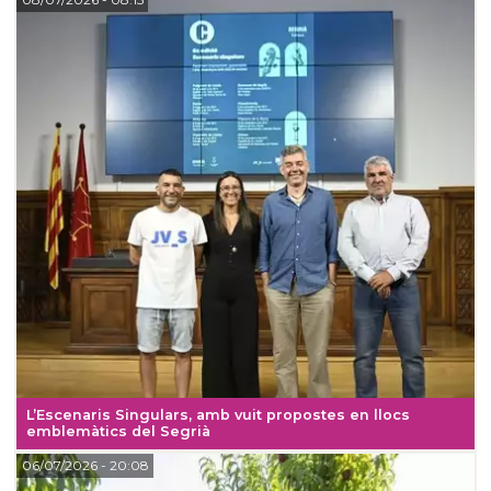
L’Escenaris Singulars, amb vuit propostes en llocs
emblemàtics del Segrià
06/07/2026
- 20:08