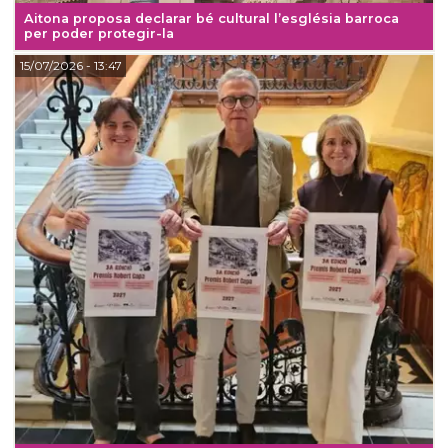
Aitona proposa declarar bé cultural l’església barroca
per poder protegir-la
15/07/2026
- 13:47