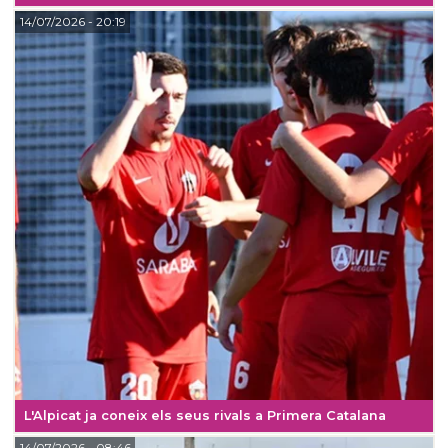
14/07/2026
- 20:19
L'Alpicat ja coneix els seus rivals a Primera Catalana
14/07/2026
- 08:46